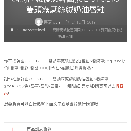
雙頭霧感絲絨奶油唇釉
撰寫
admin
於
24 12 月, 2018
首
Uncategorized
網購商城優惠韓國3CE STUDIO 雙頭霧感絲絨
頁
奶油唇釉
你在找韓國3CE STUDIO 雙頭霧感絲絨奶油唇釉&唇線筆3.2g+0.2g(7
色) 唇筆-唇彩-唇蜜-CO(珊瑚紅+亮麗紅)哪裡買嗎?
跟你推薦韓國3CE STUDIO 雙頭霧感絲絨奶油唇釉&唇線筆
3.2g+0.2g(7色) 唇筆-唇彩-唇蜜-CO(珊瑚紅+亮麗紅)購買可以去
博客
來
!
想要購買可以直接點擊下面文字或是圖片進行購買哦!
商品訊息簡述
: