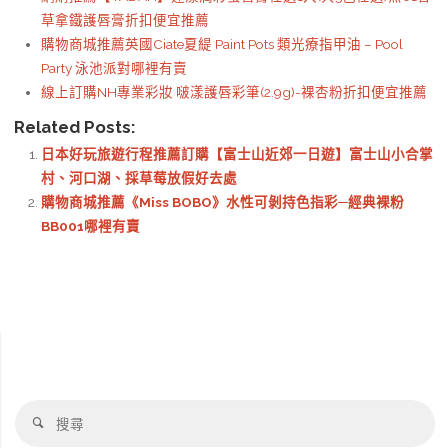
草拿鐵護唇膏折扣便宜推薦
購物商城推薦英國Ciate夏緹 Paint Pots 類光療指甲油 – Pool
Party 泳池派對哪裡有賣
線上訂購NH專業彩妝 啵漾護唇彩筆(2.9g)-裸杏粉折扣便宜推薦
Related Posts:
日本好玩旅遊行程推薦訂購【富士山近郊一日遊】富士山小合掌
村、河口湖、採草莓放假好去處
購物商城推薦《Miss BOBO》水性可剝持色指彩─經典裸粉
BB001哪裡有賣
搜
搜
尋
尋