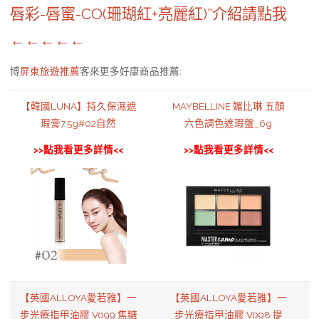
唇彩-唇蜜-CO(珊瑚紅+亮麗紅)”介紹請點我
←←←←←
博
屏東旅遊推薦
客來更多好康商品推薦:
【韓國LUNA】持久保濕遮
MAYBELLINE 媚比琳 五顏
瑕膏7.5g#02自然
六色調色遮瑕盤_6g
>>點我看更多詳情<<
>>點我看更多詳情<<
【英國ALLOYA愛若雅】一
【英國ALLOYA愛若雅】一
步光療指甲油膠 V099 焦糖
步光療指甲油膠 V098 提