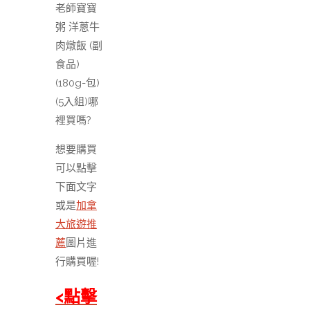
老師寶寶
粥 洋蔥牛
肉燉飯 (副
食品)
(180g-包)
(5入組)哪
裡買嗎?
想要購買
可以點擊
下面文字
或是
加拿
大旅遊推
薦
圖片進
行購買喔!
<點擊