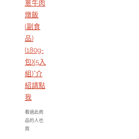
蔥牛肉
燉飯
(副食
品)
(180g-
包)(5入
組)”介
紹請點
我
看過此商
品的人也
買: