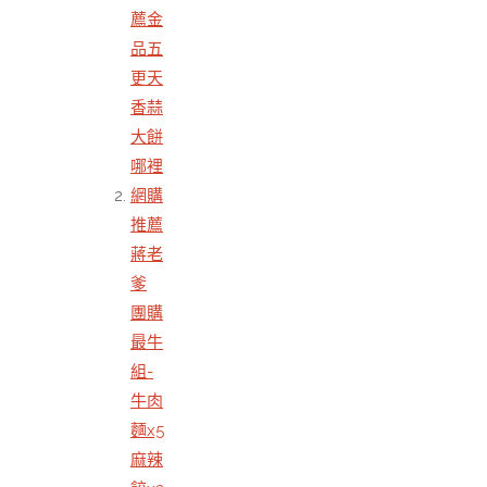
薦金
品五
更天
香蒜
大餅
哪裡
網購
推薦
蔣老
爹
團購
最牛
組-
牛肉
麵x5
麻辣