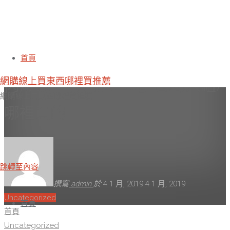
專賣店推薦郭老師寶寶粥 洋蔥牛
首頁
網購線上買東西哪裡買推薦
肉燉飯 (副食品)(180g-包)(5入組)
網購線上買東西哪裡買推薦
哪裡買的
跳轉至內容
撰寫
admin
於
4 1 月, 2019
4 1 月, 2019
Uncategorized
首頁
首頁
Uncategorized