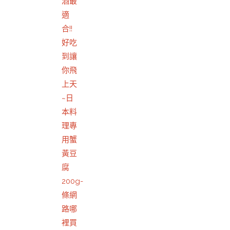
酒最
適
合!!
好吃
到讓
你飛
上天
~日
本料
理專
用蟹
黃豆
腐
200g-
條網
路哪
裡買