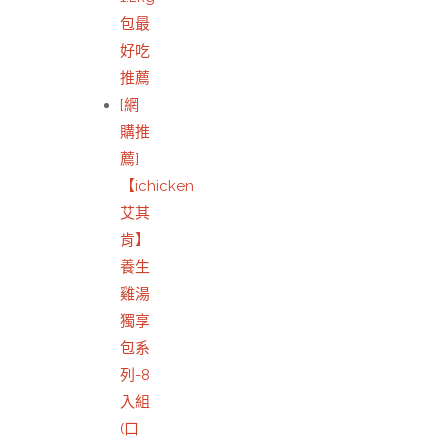
包最
好吃
推薦
[網
購推
薦]
【ichicken
艾其
肯】
養生
雞湯
獨享
包系
列-8
入組
(口