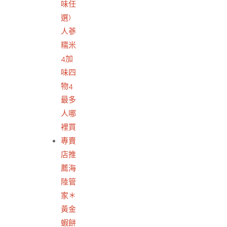
味任
選)
人蔘
糯米
4加
味四
物4
最多
人哪
裡買
專賣
店推
薦海
陸管
家＊
黃金
蝦餅