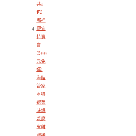
共2
包)
哪裡
便宜
特賣
會
(699
元免
運)
海陸
管家
＊特
選美
味爆
漿腐
皮雞
腿捲