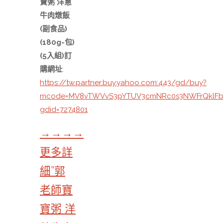
寶粥 洋蔥
牛肉燉飯
(副食品)
(180g-包)
(5入組)訂
購網址
:
https://tw.partner.buy.yahoo.com:443/gd/buy?
mcode=MV8vTWVvS3pYTUV3cmNRc0s3NWFrQklFbWg5
gdid=7274801
→→→→
更多詳
細”郭
老師寶
寶粥 洋