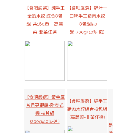
【食吧嚴選】純手工
【食吧嚴選】鮮汁一
全蝦水餃 綜合8包
口吃手工豬肉水餃
組-共160顆 – 高麗
-8包組(50
菜-韭菜任選
顆-700g±10%-包)
【食吧嚴選】黃金厚
【食吧嚴選】純手工
片月亮蝦餅-附泰式
豬肉水餃綜合-8包組
醬 -8片組
(高麗菜-韭菜任選)
(200g±10%-片)
易