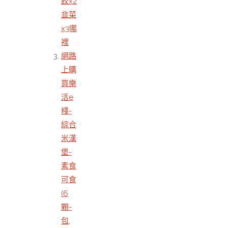
餃x2
韭菜
x3哪
裡
網路
上購
買樂
活e
棧-
綜合
米漢
堡-
素食
可食
(6
顆-
包,