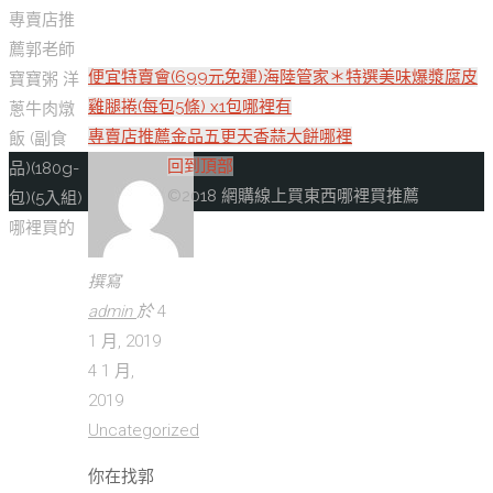
專賣店推
薦郭老師
便宜特賣會(699元免運)海陸管家＊特選美味爆漿腐皮
寶寶粥 洋
雞腿捲(每包5條) x1包哪裡有
蔥牛肉燉
專賣店推薦金品五更天香蒜大餅哪裡
飯 (副食
回到頂部
品)(180g-
©2018 網購線上買東西哪裡買推薦
包)(5入組)
哪裡買的
撰寫
admin
於
4
1 月, 2019
4 1 月,
2019
Uncategorized
你在找郭