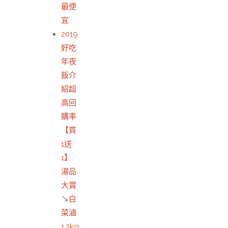
最便
宜
2019
好吃
年夜
飯介
紹超
高回
購率
【買
1送
1】
湯品
大賞
↘白
菜滷
1.2kg