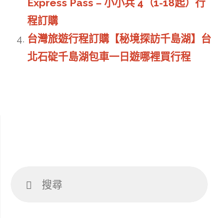
Express Pass – 小小兵 4（1-18起）行
程訂購
台灣旅遊行程訂購【秘境探訪千島湖】台
北石碇千島湖包車一日遊哪裡買行程
搜
搜
尋
尋