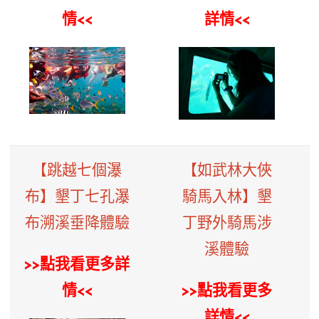
情<<
詳情<<
【跳越七個瀑
【如武林大俠
布】墾丁七孔瀑
騎馬入林】墾
布溯溪垂降體驗
丁野外騎馬涉
溪體驗
>>點我看更多詳
情<<
>>點我看更多
詳情<<