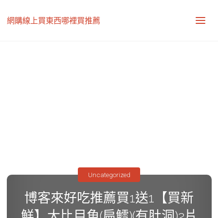
網購線上買東西哪裡買推薦
Uncategorized
博客來好吃推薦買1送1【買新
鮮】大比目魚(扁鱈)(有肚洞)2片