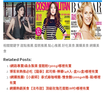
相關關鍵字:甜點推薦,蛋糕推薦,點心推薦,好吃美食,團購美食,網購美
食
Related Posts:
[網路專賣]森永製果 蛋糕粉(300g)哪裡有賣
博客來熱推必吃【龍泰】起司條-檸檬(48入-盒)(2盒)哪裡有賣
[網購推薦]【小廚師】泰式綠咖哩雞-慢食麵(200gx6桶-箱)哪裡
有賣
網購熱銷美食【法布甜】頂級玫瑰花蛋糕(8吋)哪裡有賣