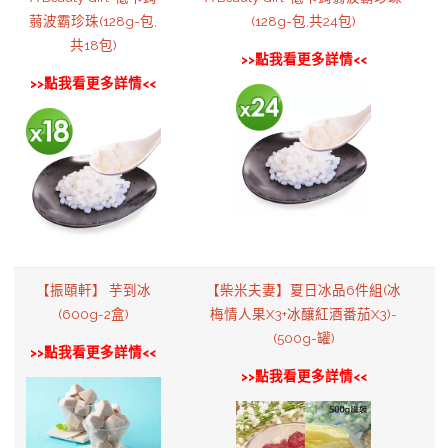
蒻波霸珍珠(128g-包,
(128g-包,共24包)
共18包)
>>點我看更多詳情<<
>>點我看更多詳情<<
【振頤軒】 芋到冰
【柴米夫妻】夏日冰品6件組(冰
(600g-2盒)
梅情人果X3+冰釀紅酒番茄X3)-
(500g-罐)
>>點我看更多詳情<<
>>點我看更多詳情<<