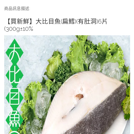
商品訊息描述
:
【買新鮮】大比目魚(扁鱈)(有肚洞)6片
(300g±10%