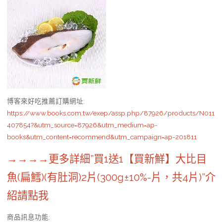
博客來好吃推薦訂購網址
:
https://www.books.com.tw/exep/assp.php/87926/products/N011
407854?&utm_source=87926&utm_medium=ap-
books&utm_content=recommend&utm_campaign=ap-201811
→→→→更多詳細”買1送1【買新鮮】大比目
魚(扁鱈)(有肚洞)2片(300g±10%-片，共4片)”介
紹請點我
商品訊息功能
: