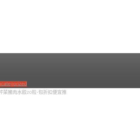
20粒-包x2 芹菜豬肉水
ncategorized
 芹菜豬肉水餃20粒-包折扣便宜推