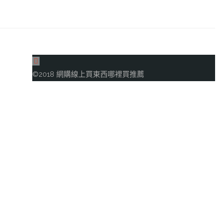
回
到
©2018 網購線上買東西哪裡買推薦
頂
部