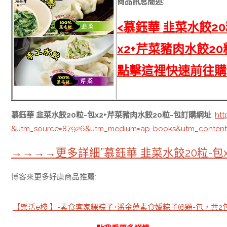
商品訊息簡述
:
<慕鈺華 韭菜水餃20
x2+芹菜豬肉水餃20
點擊這裡快速前往購
慕鈺華 韭菜水餃20粒-包x2+芹菜豬肉水餃20粒-包訂購網址
:
ht
&utm_source=87926&utm_medium=ap-books&utm_conten
→→→→更多詳細”慕鈺華 韭菜水餃20粒-包
博客來更多好康商品推薦:
【樂活e棧 】-素食客家粿粽子+潘金蓮素食嬌粽子(6顆-包，共2包