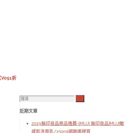
V051折
搜
搜
尋
尋：
近期文章
2019無印良品商品推薦-[MUJI 無印良品]MUJI敏
感肌洗面乳/150ml網路哪裡買