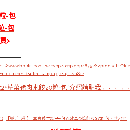
粒-包
粒-包
買>
tps://www.books.com.tw/exep/assp.php/87926/products/N01
t=recommend&utm_campaign=ap-201812
x2+芹菜豬肉水餃20粒-包”介紹請點我←←←←
)
【樂活e棧 】-素食養生粽子+包心冰晶Q粽紅豆(6顆-包，共4包)