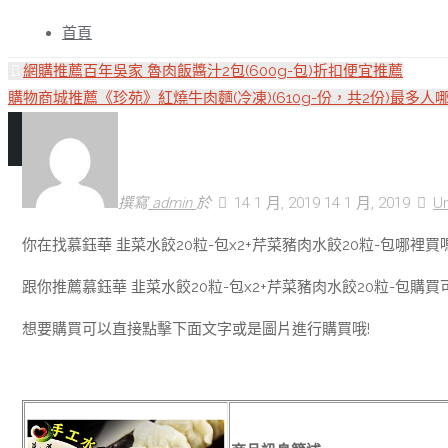
跳
轉
首頁
至
網購推薦百年吳家 魯肉飯醬汁2包(600g-包)折扣便宜推薦
內
購物商城推薦《珍苑》紅燒牛肉麵(冷凍)(610g-份，共2份)最多人
容
撰寫
admin
於
14 1 月, 2019
14 1 月, 2019
U
你在找慕鈺華 韭菜水餃20粒-包x2+芹菜豬肉水餃20粒-包哪裡買
跟你推薦慕鈺華 韭菜水餃20粒-包x2+芹菜豬肉水餃20粒-包購買
想要購買可以直接點擊下面文字或是圖片進行購買哦!