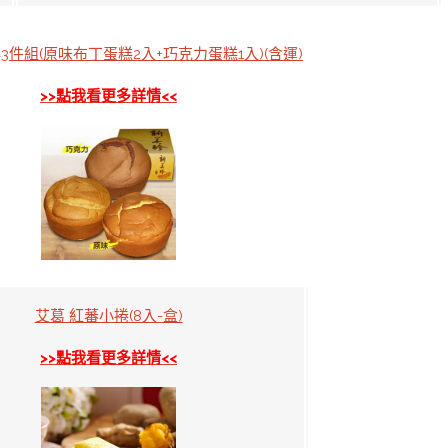
典3件組(原味布丁蛋糕2入+巧克力蛋糕1入)(含運)
>>點我看更多詳情<<
艾葛 紅蕃小捲(8入-盒)
>>點我看更多詳情<<