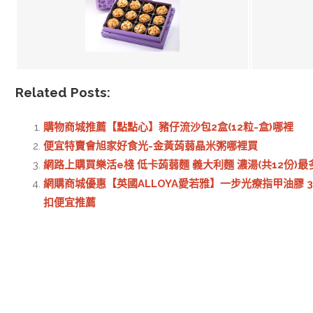
Related Posts:
購物商城推薦【點點心】豬仔流沙包2盒(12粒-盒)哪裡
便宜特賣會旭家好食光-金黃蒟蒻晶米粥哪裡買
網路上購買樂活e棧 低卡蒟蒻麵 義大利麵 濃湯(共12份)
網購商城優惠【英國ALLOYA愛若雅】一步光療指甲油膠 3
扣便宜推薦