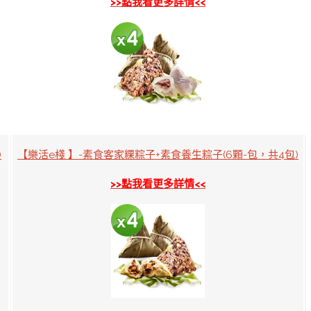
>>點我看更多詳情<<
)
【樂活e棧 】-素食客家粿粽子+素食養生粽子(6顆-包，共4包)
>>點我看更多詳情<<