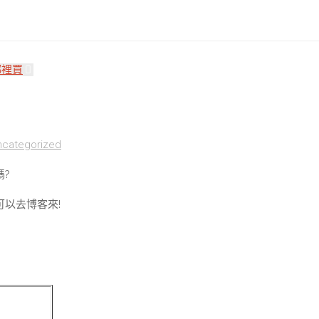
哪裡買
ncategorized
嗎?
可以去博客來!