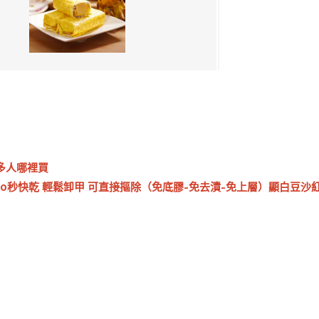
最多人哪裡買
0秒快乾 輕鬆卸甲 可直接摳除（免底膠-免去漬-免上層）顯白豆沙紅