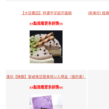
【大目農田】特濃芋泥起司蛋糕
[新美珍] 經
>>點我看更多詳情<<
漢坊【臻饌】夏威夷豆堅果塔12入禮盒（蛋奶素）
>>點我看更多詳情<<