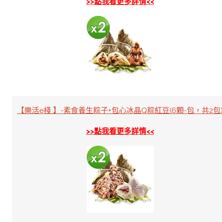
>>點我看更多詳情<<
【樂活e棧 】-素食養生粽子+包心冰晶Q粽紅豆(6顆-包，共2包
>>點我看更多詳情<<