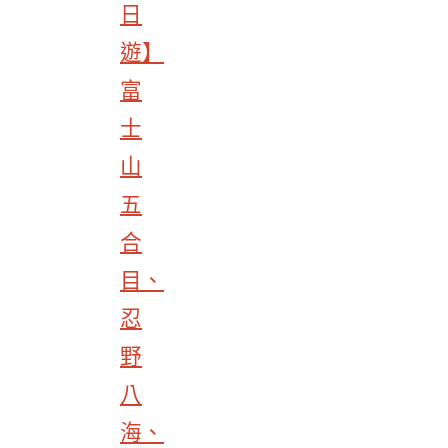
日
遊】
富
士
山
五
合
目、
忍
野
八
海、