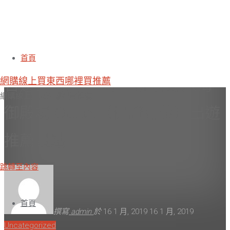
日本旅遊訂購服務【東京巴士一
首頁
網購線上買東西哪裡買推薦
日遊】富士山 河口湖 忍野八海
網購線上買東西哪裡買推薦
御殿場 Outlet（保證有位）出遊
推薦景點
跳轉至內容
首頁
撰寫
admin
於
16 1 月, 2019
16 1 月, 2019
Uncategorized