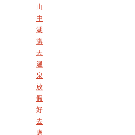
山
中
湖
露
天
溫
泉
放
假
好
去
處