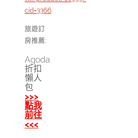
cid=3366
旅遊訂
房推薦:
Agoda
折扣
懶人
包
>>>
點我
前往
<<<