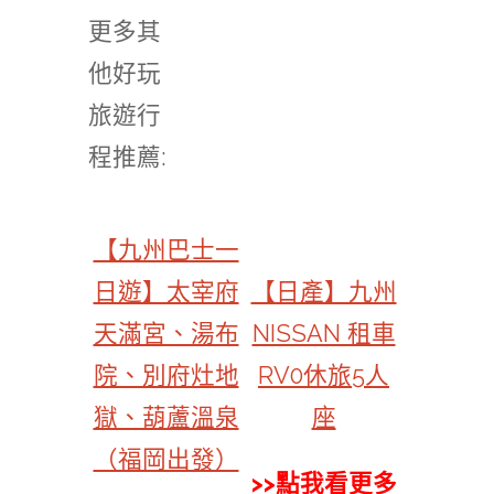
更多其
他好玩
旅遊行
程推薦:
【九州巴士一
日遊】太宰府
【日產】九州
天滿宮、湯布
NISSAN 租車
院、別府灶地
RV0休旅5人
獄、葫蘆溫泉
座
（福岡出發）
>>點我看更多