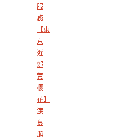
服
務
【東
京
近
郊
賞
櫻
花】
渡
良
瀨