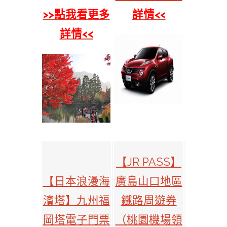
>>點我看更多
詳情<<
詳情<<
【JR PASS】
【日本浪漫海
廣島山口地區
濱塔】九州福
鐵路周遊券
岡塔電子門票
（桃園機場領