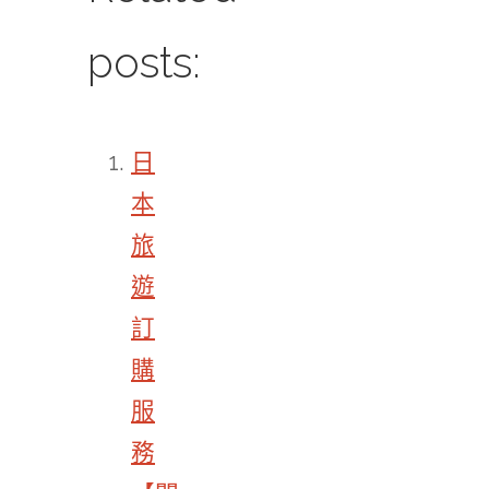
posts:
日
本
旅
遊
訂
購
服
務