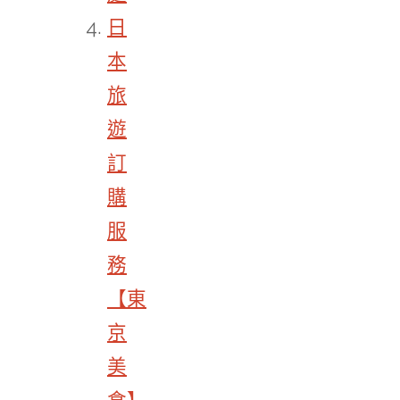
日
本
旅
遊
訂
購
服
務
【東
京
美