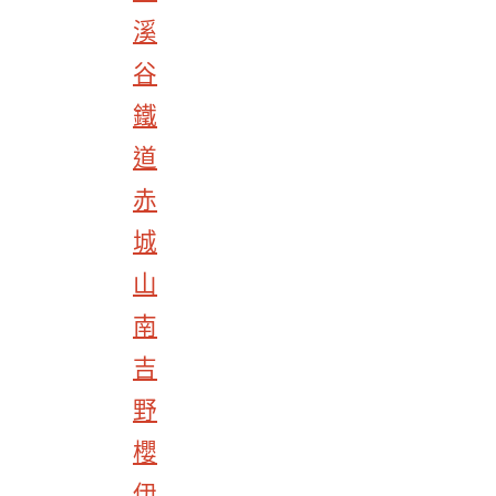
溪
谷
鐵
道
赤
城
山
南
吉
野
櫻
伊