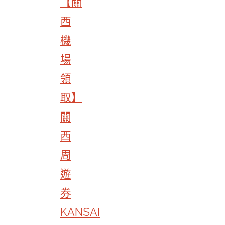
【關
西
機
場
領
取】
關
西
周
遊
券
KANSAI