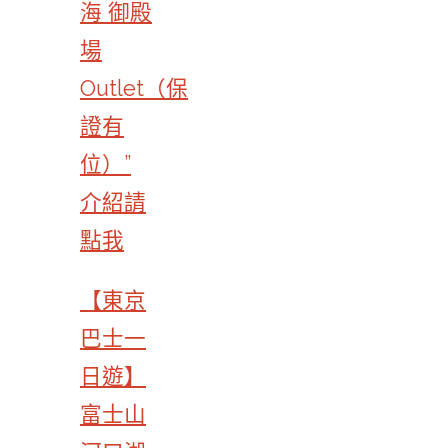
海 御殿
場
Outlet（保
證有
位）”
介紹請
點我
【東京
巴士一
日遊】
富士山