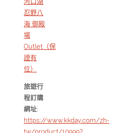
河口湖
忍野八
海 御殿
場
Outlet（保
證有
位）
旅遊行
程訂購
網址
:
https://www.kkday.com/zh-
tw/product/10999?