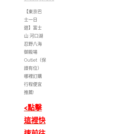
【東京巴
士一日
遊】富士
山 河口湖
忍野八海
御殿場
Outlet（保
證有位）
哪裡訂購
行程便宜
推薦!
<點擊
這裡快
速前往