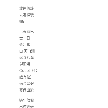
放連假該
去哪裡玩
呢?
【東京巴
士一日
遊】富士
山 河口湖
忍野八海
御殿場
Outlet（保
證有位）
適合暑假
寒假出遊!
過年放假
出遊去玩