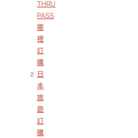
THRU
PASS
哪
裡
訂
購
日
本
旅
遊
訂
購