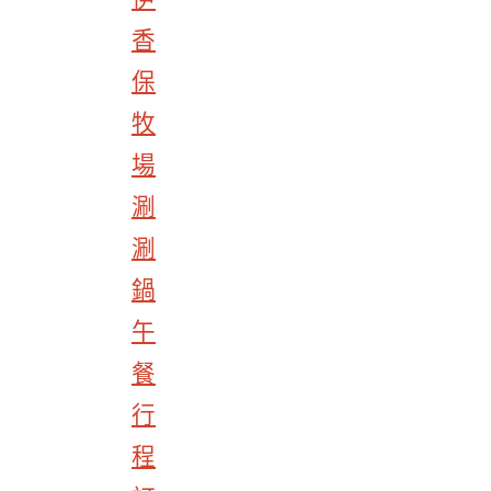
香
保
牧
場
涮
涮
鍋
午
餐
行
程