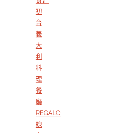
食】
初
台
義
大
利
料
理
餐
廳
REGALO
線