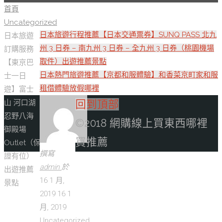
首頁
Uncategorized
日本旅遊行程推薦【日本交通票券】SUNQ PASS 北九
日本旅遊
州 3 日券 – 南九州 3 日券 – 全九州 3 日券（桃園機場
訂購服務
取件）出遊推薦景點
【東京巴
日本熱門旅遊推薦【京都和服體驗】和香菜京町家和服
士一日
租借體驗放假哪裡
遊】富士
回到頂部
山 河口湖
忍野八海
©2018 網購線上買東西哪裡
御殿場
買推薦
Outlet（保
撰寫
證有位）
admin
於
出遊推薦
16 1 月,
景點
2019
16 1
月, 2019
Uncategorized