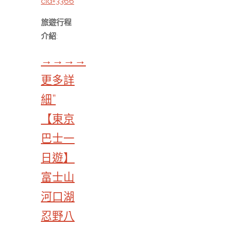
cid=3366
旅遊行程
介紹
:
→→→→
更多詳
細”
【東京
巴士一
日遊】
富士山
河口湖
忍野八