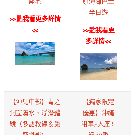
座毛
原海灘巴士
半日遊
>>點我看更多詳情
<<
>>點我看更
多詳情<<
【沖繩中部】青之
【獨家限定
洞窟潛水、浮潛體
優惠】沖繩
驗（多語教練＆免
租車5人座 S