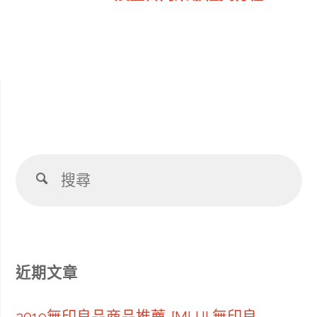
搜
搜
尋
尋
近期文章
2019無印良品商品推薦-[MUJI 無印良