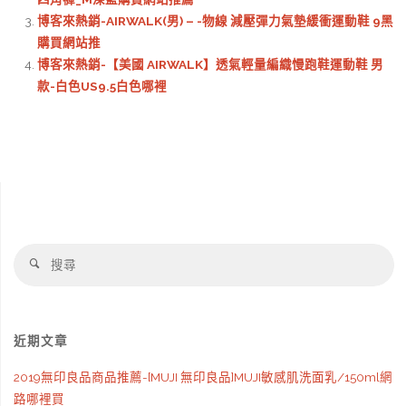
博客來熱銷-AIRWALK(男) – -物線 減壓彈力氣墊緩衝運動鞋 9黑
購買網站推
博客來熱銷-【美國 AIRWALK】透氣輕量編織慢跑鞋運動鞋 男
款-白色US9.5白色哪裡
搜
搜
尋
尋
近期文章
2019無印良品商品推薦-[MUJI 無印良品]MUJI敏感肌洗面乳/150ml網
路哪裡買