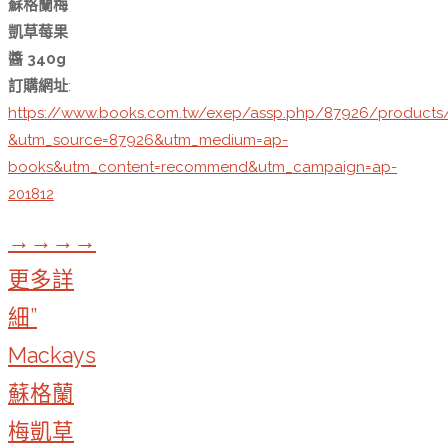
蘇格蘭梅
凱草莓果
醬 340g
訂購網址
:
https://www.books.com.tw/exep/assp.php/87926/products
&utm_source=87926&utm_medium=ap-
books&utm_content=recommend&utm_campaign=ap-
201812
→→→→
更多詳
細”
Mackays
蘇格蘭
梅凱草