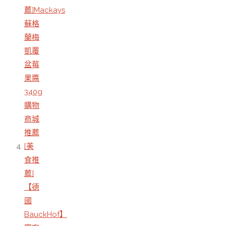
薦]Mackays
蘇格
蘭梅
凱覆
盆莓
果醬
340g
購物
商城
推薦
[美
食推
薦]
【德
國
BauckHof】