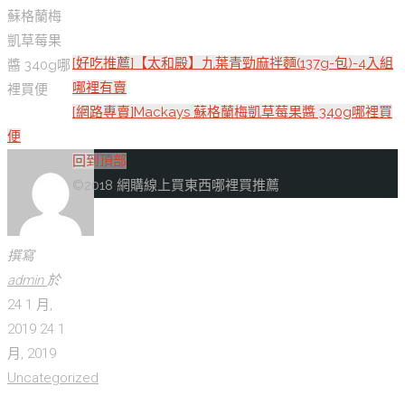
蘇格蘭梅
凱草莓果
[好吃推薦]【太和殿】九葉青勁麻拌麵(137g-包)-4入組
醬 340g哪
哪裡有賣
裡買便
[網路專賣]Mackays 蘇格蘭梅凱草莓果醬 340g哪裡買
便
回到頂部
©2018 網購線上買東西哪裡買推薦
撰寫
admin
於
24 1 月,
2019
24 1
月, 2019
Uncategorized