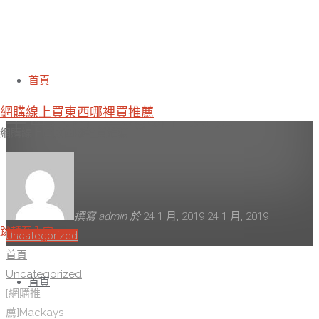
[網購推薦]Mackays 蘇格蘭梅凱
首頁
網購線上買東西哪裡買推薦
草莓果醬 340g哪裡買便
網購線上買東西哪裡買推薦
撰寫
admin
於
24 1 月, 2019
24 1 月, 2019
跳轉至內容
Uncategorized
首頁
Uncategorized
首頁
[網購推
薦]Mackays