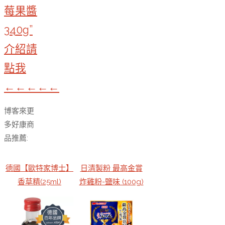
莓果醬
340g”
介紹請
點我
←←←←←
博客來更
多好康商
品推薦:
德國【歐特家博士】
日清製粉 最高金賞
香草精(25ml)
炸雞粉-鹽味 (100g)