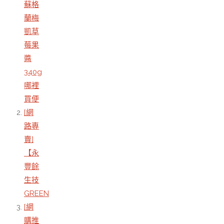
蘇格
蘭梅
凱草
莓果
醬
340g
哪裡
買便
[網
路專
賣]
【永
豐餘
生技
GREEN
[網
購推