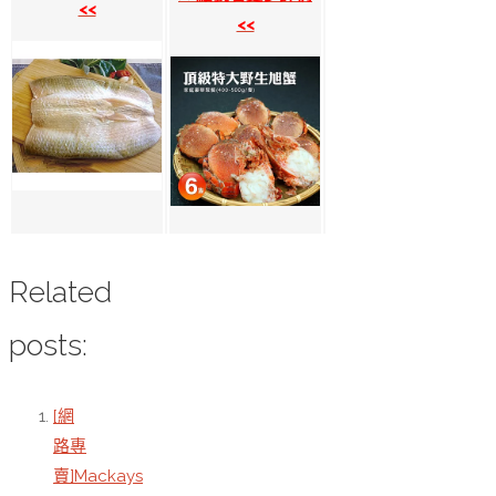
<<
<<
Related
posts:
[網
路專
賣]Mackays