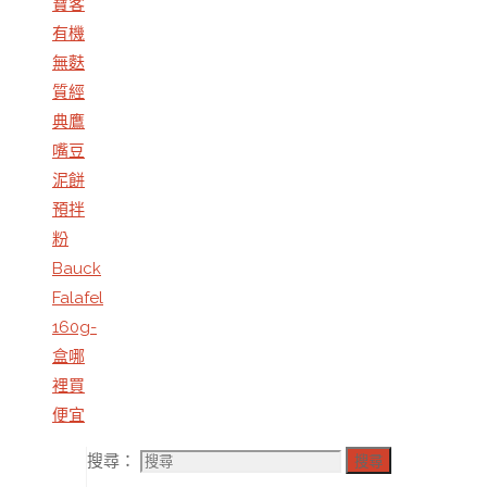
寶客
有機
無麩
質經
典鷹
嘴豆
泥餅
預拌
粉
Bauck
Falafel
160g-
盒哪
裡買
便宜
搜尋：
搜尋