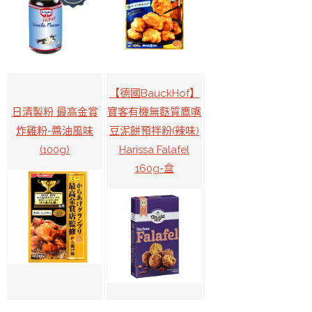
【德國BauckHof】
日清製粉 最高金賞
寶客有機無麩質鷹嘴
炸雞粉-醬油風味
豆泥餅預拌粉(辣味)
(100g)
Harissa Falafel
160g-盒