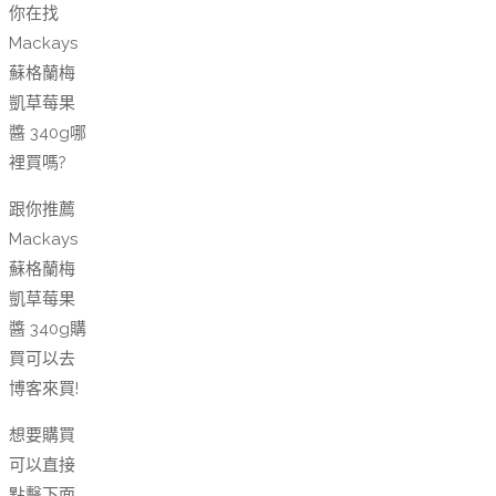
你在找
Mackays
蘇格蘭梅
凱草莓果
醬 340g哪
裡買嗎?
跟你推薦
Mackays
蘇格蘭梅
凱草莓果
醬 340g購
買可以去
博客來買!
想要購買
可以直接
點擊下面