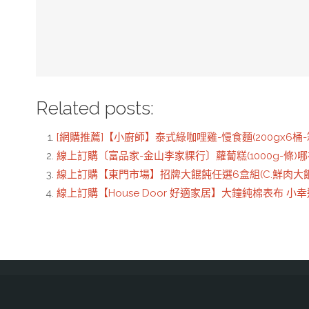
Related posts:
[網購推薦]【小廚師】泰式綠咖哩雞-慢食麵(200gx6桶
線上訂購〔富品家-金山李家粿行〕蘿蔔糕(1000g-條)
線上訂購【東門市場】招牌大餛飩任選6盒組(C.鮮肉大
線上訂購【House Door 好適家居】大鐘純棉表布 