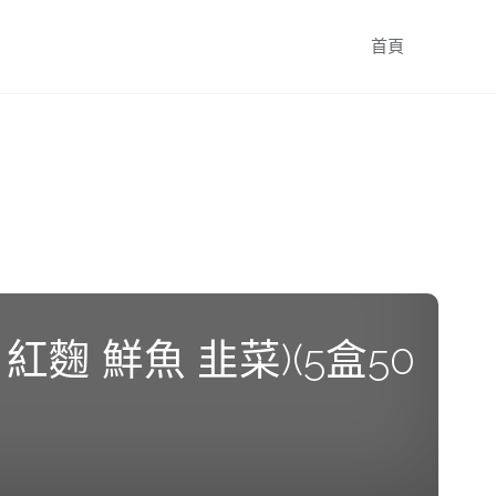
跳
首頁
轉
至
內
容
 鮮魚 韭菜)(5盒50