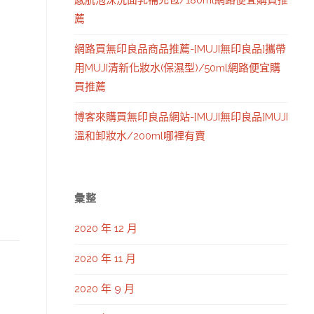
感肌泡沫洗面乳補充包/180ml網路便宜購買推
薦
網路買無印良品商品推薦-[MUJI無印良品]攜帶
用MUJI清新化妝水(保濕型)/50ml網路便宜購
買推薦
博客來購買無印良品網站-[MUJI無印良品]MUJI
溫和卸妝水/200ml哪裡有賣
彙整
2020 年 12 月
2020 年 11 月
2020 年 9 月