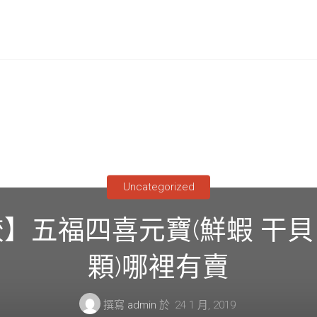
Uncategorized
五福四喜元寶(鮮蝦 干貝 紅麴
顆)哪裡有賣
撰寫
admin
於
24 1 月, 2019