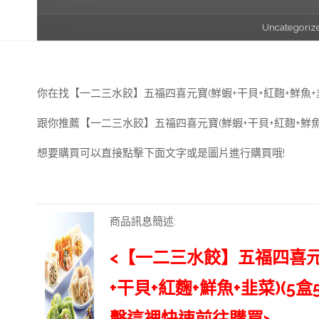
首
Uncategoriz
頁
你在找【一二三水餃】五福四喜元寶(鮮蝦+干貝+紅麴+鮮魚+韭菜
跟你推薦【一二三水餃】五福四喜元寶(鮮蝦+干貝+紅麴+鮮魚+
想要購買可以直接點擊下面文字或是圖片進行購買哦!
商品訊息簡述
:
<【一二三水餃】五福四喜元
+干貝+紅麴+鮮魚+韭菜)(5盒
擊這裡快速前往購買>