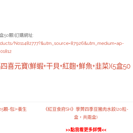
盒50顆)訂購網址
:
oducts/N011482777?&utm_source=87926&utm_medium=ap-
01812
元寶(鮮蝦+干貝+紅麴+鮮魚+韭菜)(5盒50
5顆-包)+養生
《紅豆食府SH》荸薺四季豆豬肉水餃(20粒-
盒，共兩盒)
>>點我看更多詳情<<