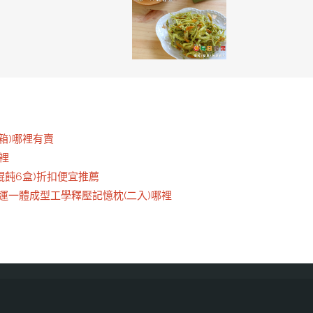
-箱)哪裡有賣
哪裡
餛飩6盒)折扣便宜推薦
小幸運一體成型工學釋壓記憶枕(二入)哪裡