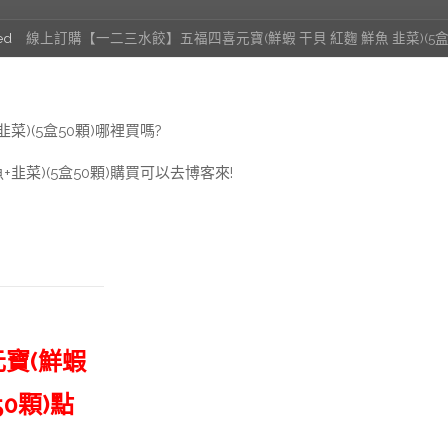
ed
線上訂購【一二三水餃】五福四喜元寶(鮮蝦 干貝 紅麴 鮮魚 韭菜)(5盒
)(5盒50顆)哪裡買嗎?
韭菜)(5盒50顆)購買可以去博客來!
寶(鮮蝦
50顆)點