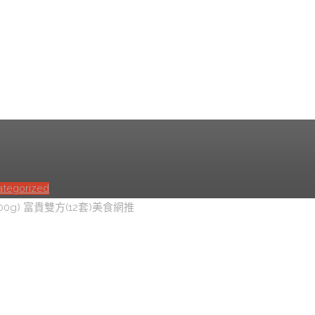
鍋雞湯(1700g) 富貴雙方
ategorized
g) 富貴雙方(12套)美食網推