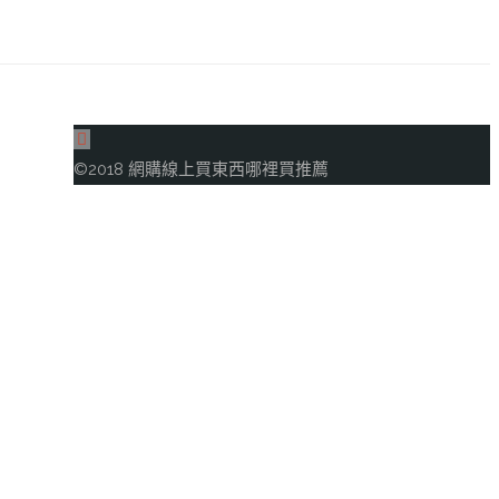
回
到
©2018 網購線上買東西哪裡買推薦
頂
部