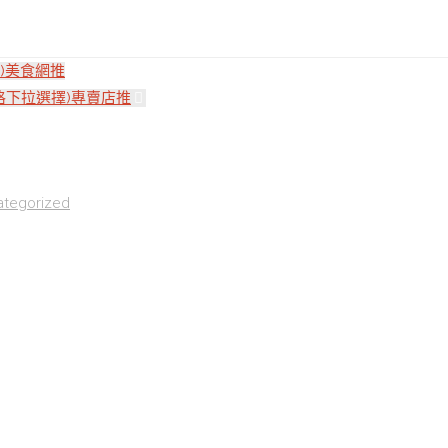
盒)美食網推
規格下拉選擇)專賣店推
ategorized