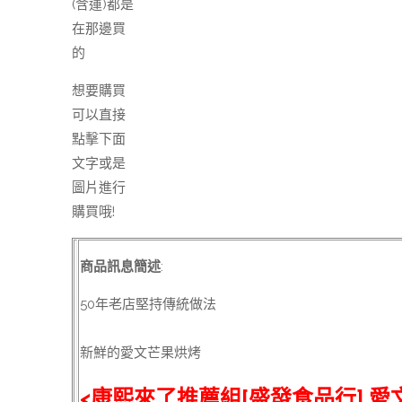
(含運)都是
在那邊買
的
想要購買
可以直接
點擊下面
文字或是
圖片進行
購買哦!
商品訊息簡述
:
50年老店堅持傳統做法
新鮮的愛文芒果烘烤
<康熙來了推薦組[盛發食品行] 愛