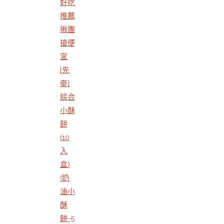
好吃
推薦
揪團
搶便
宜
[先
麥]
綜合
小酥
餅
(10
入
盒)
(奶
油小
酥
餅-5