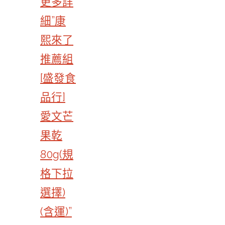
更多詳
細”康
熙來了
推薦組
[盛發食
品行]
愛文芒
果乾
80g(規
格下拉
選擇)
(含運)”