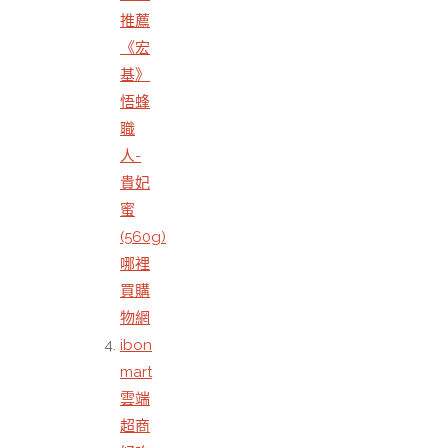
推薦
《宏
基》
悟蜂
職
人-
貴妃
蜜
(560g)
哪裡
買購
物網
ibon
mart
雲端
超商