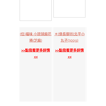
(任)福味 小琉球麻花
＊[億長御坊]北平小
捲(芝麻)
丸子(300g)
>>點我看更多詳情
>>點我看更多詳情
<<
<<