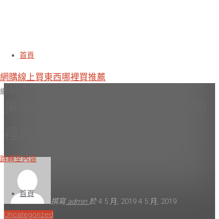
ibon mart雲端超商熱推必吃康熙
首頁
網購線上買東西哪裡買推薦
來了推薦組[盛發食品行] 愛文芒
網購線上買東西哪裡買推薦
果乾80g(規格下拉選擇)(含運)哪
裡買購物網
跳轉至內容
首頁
撰寫
admin
於
4 5 月, 2019
4 5 月, 2019
Uncategorized