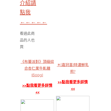
介紹請
點我
←←←←←
看過此商
品的人也
買:
《布蕾派對》頂級綜
＊[嘉冠喜]特濃鮮乳
合杏仁果牛軋糖
煎?
(600g)
>>點我看更多詳情
>>點我看更多詳情
<<
<<