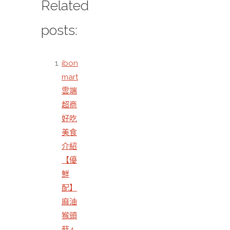
Related
posts:
ibon
mart
雲端
超商
好吃
美食
介紹
【優
鮮
配】
麻油
猴頭
菇4