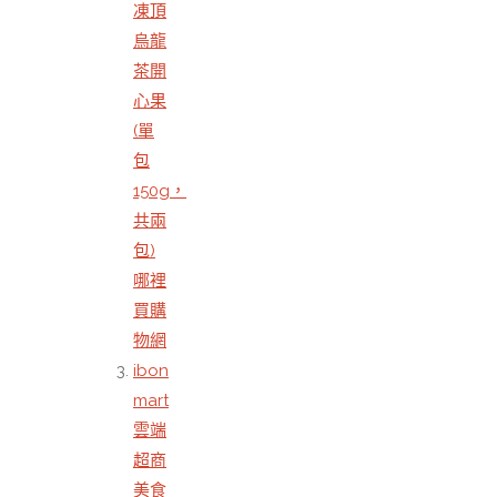
凍頂
烏龍
茶開
心果
(單
包
150g，
共兩
包)
哪裡
買購
物網
ibon
mart
雲端
超商
美食