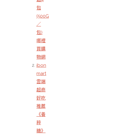
包
(500G
／
包)
哪裡
買購
物網
ibon
mart
雲端
超商
好吃
推薦
《養
粹
糖》