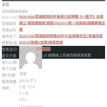
首頁
Uncategorized
ibon mart雲端超商好吃美食介紹預購《一籃子》台南
ibon mart
東山-帶殼龍眼乾(袋裝)(500g一袋，共兩袋)網購專賣店
雲端超商
推
熱推必吃
ibon mart雲端超商熱推必吃＊[私房蔡先生] 幸福泡菜
康熙來了
(450g)(微辣)(含運)哪裡買網
推薦組[盛
回到頂部
發食品行]
©2018 網購線上買東西哪裡買推薦
愛文芒果
乾80g(規
格下拉選
撰寫
擇)(含運)
admin
於
4
哪裡買購
5 月, 2019
物網
4 5 月,
2019
Uncategorized