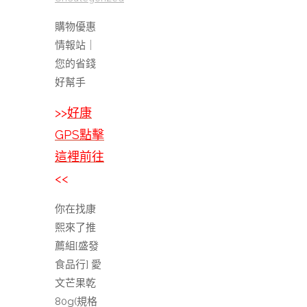
購物優惠
情報站｜
您的省錢
好幫手
>>
好康
GPS點擊
這裡前往
<<
你在找康
熙來了推
薦組[盛發
食品行] 愛
文芒果乾
80g(規格