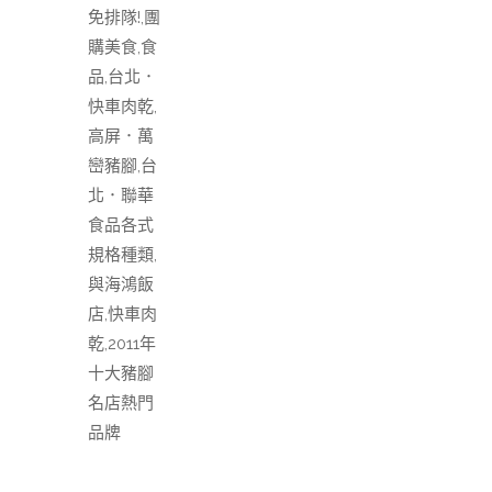
免排隊!,團
購美食,食
品,台北．
快車肉乾,
高屏．萬
巒豬腳,台
北．聯華
食品各式
規格種類,
與海鴻飯
店,快車肉
乾,2011年
十大豬腳
名店熱門
品牌