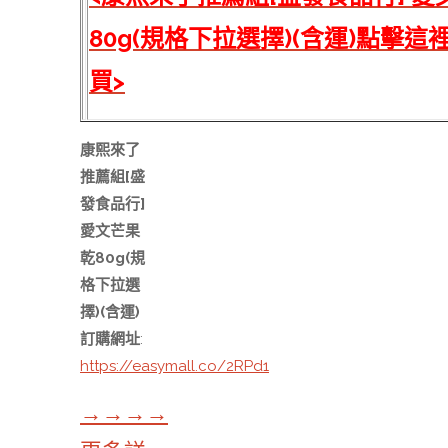
80g(規格下拉選擇)(含運)點擊
買>
康熙來了
推薦組[盛
發食品行]
愛文芒果
乾80g(規
格下拉選
擇)(含運)
訂購網址
:
https://easymall.co/2RPd1
→→→→