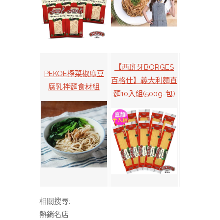
【西班牙BORGES
PEKOE榨菜椒麻豆
百格仕】義大利麵直
腐乳拌麵食材組
麵10入組(500g-包)
相關搜尋:
熱銷名店