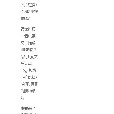
下拉選擇)
(含運)哪裡
買嗎?
跟你推薦
一個康熙
來了推薦
組[盛發食
品行] 愛文
芒果乾
80g(規格
下拉選擇)
(含運)購買
的購物網
站
康熙來了