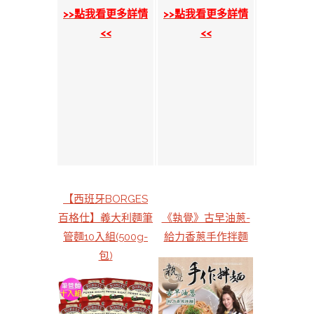
>>點我看更多詳情
>>點我看更多詳情
<<
<<
【西班牙BORGES
百格仕】義大利麵筆
《執覺》古早油蔥-
管麵10入組(500g-
給力香蔥手作拌麵
包)