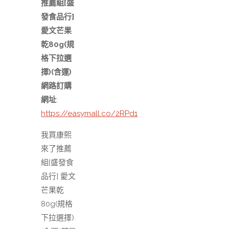
推薦組[盛
發食品行]
愛文芒果
乾80g(規
格下拉選
擇)(含運)
網路訂購
網址
:
https://easymall.co/2RPd1
我買康熙
來了推薦
組[盛發食
品行] 愛文
芒果乾
80g(規格
下拉選擇)