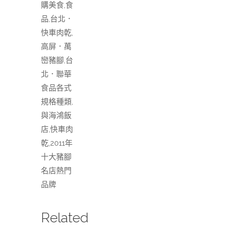
購美食,食
品,台北．
快車肉乾,
高屏．萬
巒豬腳,台
北．聯華
食品各式
規格種類,
與海鴻飯
店,快車肉
乾,2011年
十大豬腳
名店熱門
品牌
Related