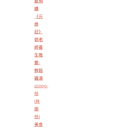
薦預
購
《元
進
莊》
郭老
師養
生推
薦-
鮮菇
雞湯
1000g-
份
(共
兩
份)
美食