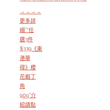
→→→→
更多詳
細”*任
選3件
$339《東
港華
得》櫻
花蝦丁
角
90g”介
紹請點