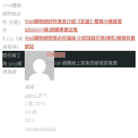
7net購物
網熱推必
7net購物網好吃美食介紹《宏基》雙獎小桶蜂蜜
吃-任選3
(1800g一桶)網購專賣店推
件
7net購物網熱推必吃福味 小琉球麻花捲(煉乳)哪裡有賣
$339《東
網站
港華得》
回到頂部
櫻花蝦丁
©2018 網購線上買東西哪裡買推薦
角 90g哪
裡買網
撰寫
admin
於
9
5 月, 2019
9 5 月,
2019
Uncategorized