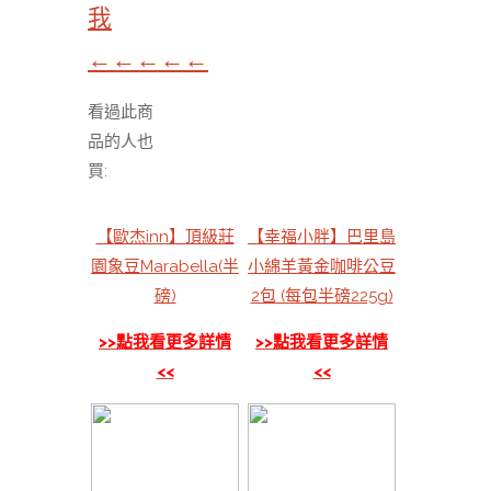
我
←←←←←
看過此商
品的人也
買:
【歐杰inn】頂級莊
【幸福小胖】巴里島
園象豆Marabella(半
小綿羊黃金咖啡公豆
磅)
2包 (每包半磅225g)
>>點我看更多詳情
>>點我看更多詳情
<<
<<