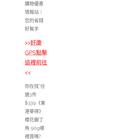
購物優惠
情報站｜
您的省錢
好幫手
>>
好康
GPS點擊
這裡前往
<<
你在找*任
選3件
$339《東
港華得》
櫻花蝦丁
角 90g哪
裡買嗎?