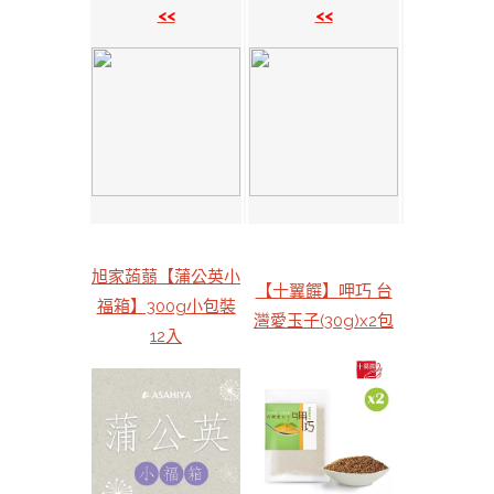
<<
<<
旭家蒟蒻【蒲公英小
【十翼饌】呷巧 台
福箱】300g小包裝
灣愛玉子(30g)x2包
12入