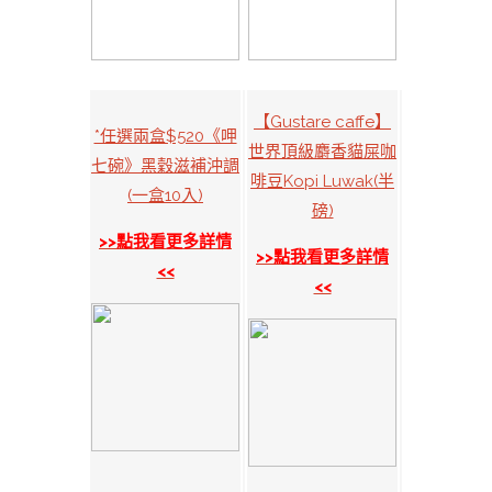
【Gustare caffe】
*任選兩盒$520《呷
世界頂級麝香貓屎咖
七碗》黑穀滋補沖調
啡豆Kopi Luwak(半
(一盒10入)
磅)
>>點我看更多詳情
>>點我看更多詳情
<<
<<