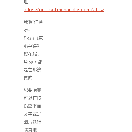
址
:
https://product.mchannles.com/2TJs2
我買*任選
3件
$339《東
港華得》
櫻花蝦丁
角 90g都
是在那邊
買的
想要購買
可以直接
點擊下面
文字或是
圖片進行
購買哦!