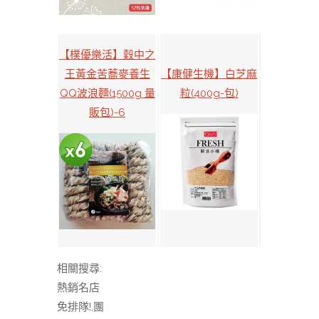
【樸優樂活】穀中之
王黃金苦蕎麥養生
【康健生機】白芝麻
QQ波浪麵(1500g 量
粒(400g-包)
販包)-6
相關搜尋:
熱銷名店
免排隊!,團