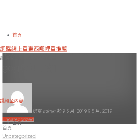
7net購物網熱推必吃-任選3件
首頁
網購線上買東西哪裡買推薦
$339《東港華得》櫻花蝦丁角
網購線上買東西哪裡買推薦
90g哪裡買網
跳轉至內容
撰寫
admin
於
9 5 月, 2019
9 5 月, 2019
Uncategorized
首頁
首頁
Uncategorized