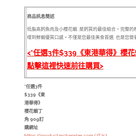
商品訊息簡述
:
低脂高鈣魚肉及小櫻花蝦, 是鈣質的最佳組合。完整的櫻花
嚐到鮮蝦優質口感。不僅是您最佳美食首選, 也是您營
<*任選3件$339《東港華得》櫻花
點擊這裡快速前往購買>
*任選3件
$339《東
港華得》
櫻花蝦丁
角 90g訂
購網址
:
https://product.mchannles.com/2TJs2