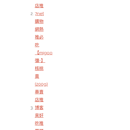
店推
7net
購物
網熱
推必
吃
【migoo
彌-】
核桃
棗
(200g)
專賣
店推
博客
來好
吃推