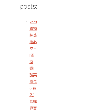
posts:
7net
購物
網熱
推必
吃＊
[滿
面
香]
酸菜
肉包
(4顆
入)
網購
專賣