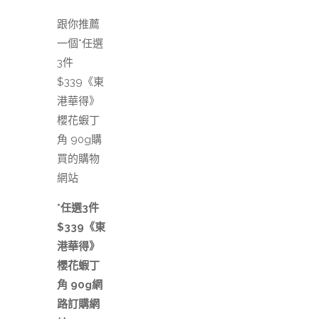
跟你推薦
一個*任選
3件
$339《東
港華得》
櫻花蝦丁
角 90g購
買的購物
網站
*任選3件
$339《東
港華得》
櫻花蝦丁
角 90g網
路訂購網