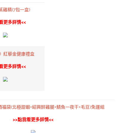
雞精(7包一盒)
看更多詳情<<
》紅藜金健康禮盒
看更多詳情<<
福袋(北極甜蝦+紹興醉雞腿+鯖魚一夜干+毛豆)免運組
>>點我看更多詳情<<