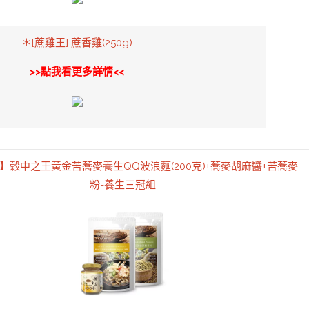
＊[蔗雞王] 蔗香雞(250g)
>>點我看更多詳情<<
】穀中之王黃金苦蕎麥養生QQ波浪麵(200克)+蕎麥胡麻醬+苦蕎麥
粉-養生三冠組