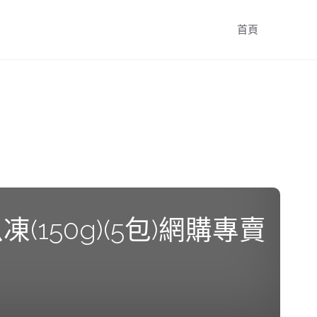
跳
首頁
轉
至
內
容
(150g)(5包)網購專賣