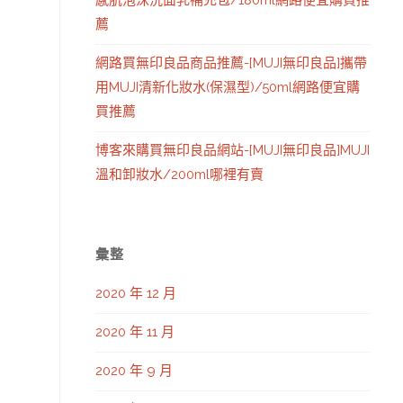
感肌泡沫洗面乳補充包/180ml網路便宜購買推
薦
網路買無印良品商品推薦-[MUJI無印良品]攜帶
用MUJI清新化妝水(保濕型)/50ml網路便宜購
買推薦
博客來購買無印良品網站-[MUJI無印良品]MUJI
溫和卸妝水/200ml哪裡有賣
彙整
2020 年 12 月
2020 年 11 月
2020 年 9 月