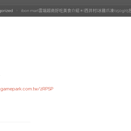
gorized
ibon mart雲端超商好吃美食介紹＊[西井村]冰雞爪凍(150g)(
站
1.gamepark.com.tw/2RPSP