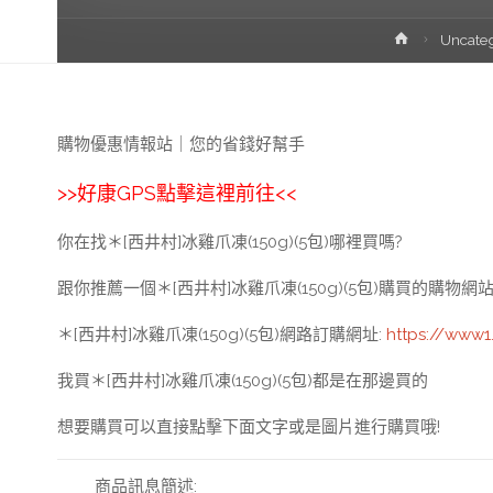
首
Uncate
頁
購物優惠情報站｜您的省錢好幫手
>>
好康GPS點擊這裡前往
<<
你在找＊[西井村]冰雞爪凍(150g)(5包)哪裡買嗎?
跟你推薦一個＊[西井村]冰雞爪凍(150g)(5包)購買的購物網
＊[西井村]冰雞爪凍(150g)(5包)網路訂購網址
:
https://www
我買＊[西井村]冰雞爪凍(150g)(5包)都是在那邊買的
想要購買可以直接點擊下面文字或是圖片進行購買哦!
商品訊息簡述
: