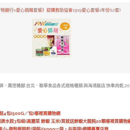
9食物銀行x愛心捐贈套餐》認購救助協會1919愛心套餐1年份(12套)
高屏．萬巒豬腳,台北．聯華食品各式規格種類,與海鴻飯店,快車肉乾,201
菇4包(500G／包)哪裡買購物網
]招牌水餃3包組(高麗菜 鮮蝦 玉米)買就送鮮蝦大餛飩20顆哪裡買購物
東山-帶殼龍眼乾(袋裝)(500g一袋，共兩袋)網購專賣店推