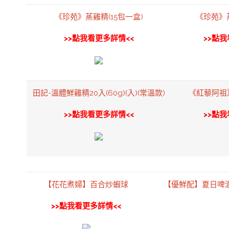
《珍苑》蒸雞精(15包一盒)
《珍苑》蒸
>>點我看更多詳情<<
>>點我
田記-溫體鮮雞精20入(60g)(入)(常溫款)
《紅藜阿祖
>>點我看更多詳情<<
>>點我
【花花煮婦】百合炒蝦球
【優鮮配】夏日啤酒
>>點我看更多詳情<<