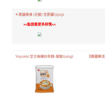
＊黑貓美食 [元榆] 甘蔗雞(350g)
>>點我看更多詳情<<
Yopokki 芝士味辣炒年糕-袋裝(240g)
【樸優樂活