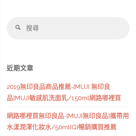
搜
搜
尋
尋
近期文章
2019無印良品商品推薦-[MUJI 無印良
品]MUJI敏感肌洗面乳/150ml網路哪裡買
網路哪裡買無印良品-[MUJI無印良品]攜帶用
水漾潤澤化妝水/50ml(Q)暢銷購買推薦