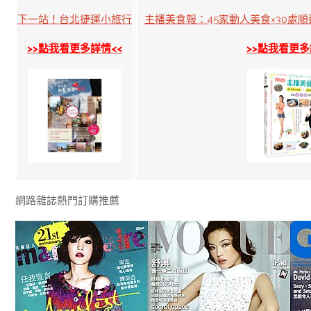
下一站！台北捷運小旅行
主播美食報：45家動人美食×30處
>>點我看更多詳情<<
>>點我看更多
網路雜誌熱門訂購推薦