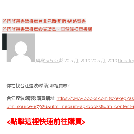
熱門旅遊書籍推薦台北老街(新版)網路賣書
熱門旅遊書籍推薦縱貫環島．臺灣鐵道賣書網
撰寫
admin
於
20 5 月, 2019
20 5 月, 2019
Uncate
你在找台江煙波(精裝)哪裡買嗎?
台江煙波(精裝)購買網址
:
https://www.books.com.tw/exep/a
utm_source=87926&utm_medium=ap-books&utm_content
<點擊這裡快速前往購買>