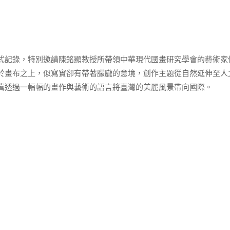
式記錄，特別邀請陳銘顯教授所帶領中華現代國畫研究學會的藝術家
於畫布之上，似寫實卻有帶著朦朧的意境，創作主題從自然延伸至人
冀透過一幅幅的畫作與藝術的語言將臺灣的美麗風景帶向國際。