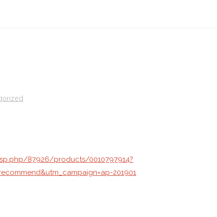
gorized
ssp.php/87926/products/0010797914?
=recommend&utm_campaign=ap-201901