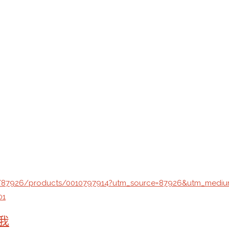
p/87926/products/0010797914?utm_source=87926&utm_medi
01
我