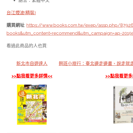
語言：繁體中文
台江煙波(精裝)
購買網址
:
https://www.books.com.tw/exep/assp.php/879
books&utm_content=recommend&utm_campaign=ap-2019
看過此商品的人也買:
新北市自遊達人
翹班小旅行：臺北邊走邊畫、說走就
>>點我看更多詳情<<
>>點我看更多