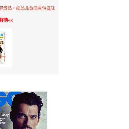
順遊景點，細品北台灣真情滋味
詳情<<