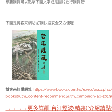
想要購買可以點擊下面文字或是圖片進行購買喔!
下面是博客來網站!訂購快速安全又方便喔!
博客來訂購網址
:
https://www.books.com.tw/exep/assp.ph
books&utm_content=recommend&utm_campaign=ap-2019
→→→→更多詳細”台江煙波(精裝)”介紹請點