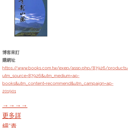
博客來訂
購網址
:
https://www.books.com.tw/exep/assp.php/87926/products
utm_source=87926&utm_medium=ap-
books&utm_content=recommend&utm_campaign=ap-
201901
→→→→
更多詳
細”青