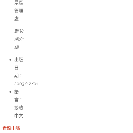
景區
管理
處
新功
能介
紹
出版
日
期：
2003/12/01
語
言：
繁體
中文
青龍山脈