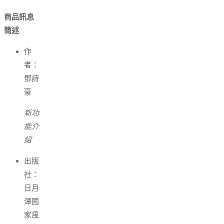
商品訊息
簡述
:
作
者：
鄧詩
豪
新功
能介
紹
出版
社：
日月
潭國
家風