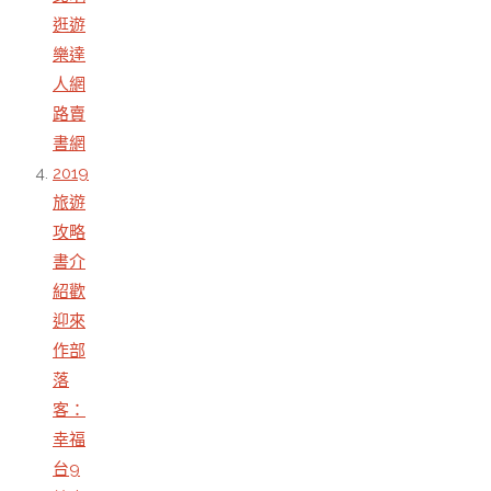
逛遊
樂達
人網
路賣
書網
2019
旅遊
攻略
書介
紹歡
迎來
作部
落
客：
幸福
台9