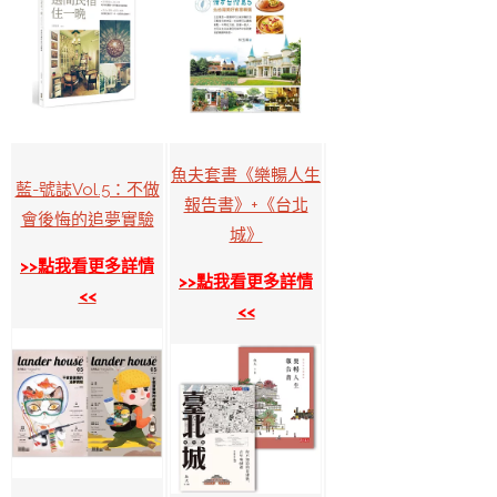
魚夫套書《樂暢人生
藍-號誌Vol.5：不做
報告書》+《台北
會後悔的追夢實驗
城》
>>點我看更多詳情
>>點我看更多詳情
<<
<<