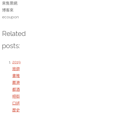
來售票網,
博客來
ecoupon
Related
posts:
2019
旅遊
書推
薦港
都酒
吧街
口述
歷史