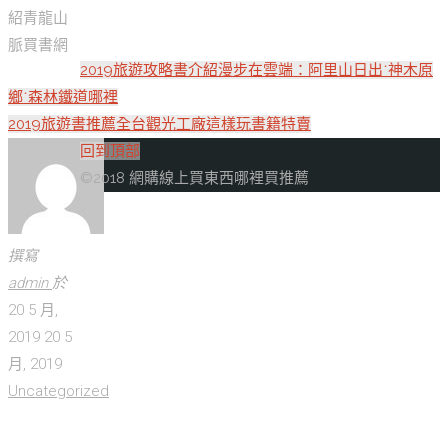
紹青龍山
脈買書網
2019旅遊攻略書介紹漫步在雲端：阿里山日出˙神木原
鄉˙森林鐵道哪裡
2019旅遊書推薦全台觀光工廠這樣玩書籍特賣
回到頂部
©2018 網購線上買東西哪裡買推薦
撰寫
admin
於
20 5 月,
2019
20 5
月, 2019
Uncategorized