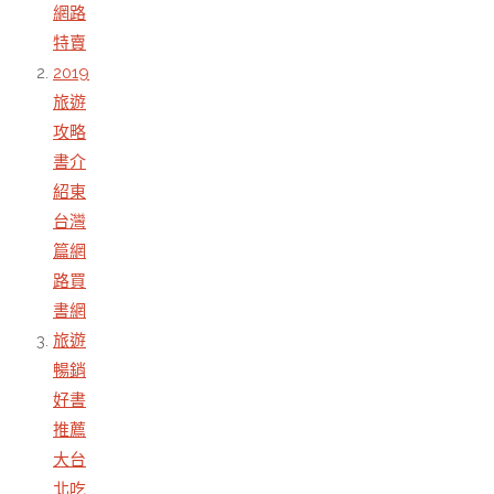
網路
特賣
2019
旅遊
攻略
書介
紹東
台灣
篇網
路買
書網
旅遊
暢銷
好書
推薦
大台
北吃