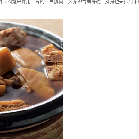
鮮羊肉爐是採用上等的羊里肌肉。大骨飽含著骨髓，排骨也是採用羊