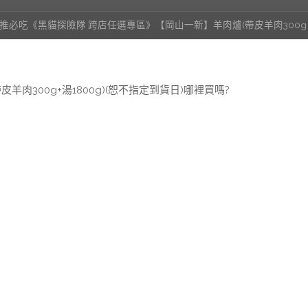
推必吃《黑貓探險隊 跨店任選專區》【岡山一新】羊肉爐(帶皮羊肉300g 湯
肉300g+湯1800g)(恕不指定到貨日)哪裡買嗎?