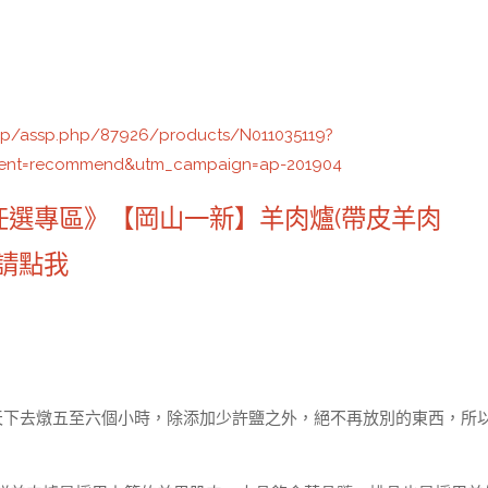
ep/assp.php/87926/products/N011035119?
ent=recommend&utm_campaign=ap-201904
任選專區》【岡山一新】羊肉爐(帶皮羊肉
紹請點我
天下去燉五至六個小時，除添加少許鹽之外，絕不再放別的東西，所