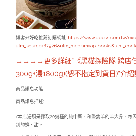
博客來好吃推薦訂購網址
:
https://www.books.com.tw/ex
utm_source=87926&utm_medium=ap-books&utm_cont
→→→→更多詳細”《黑貓探險隊 跨店
300g+湯1800g)(恕不指定到貨日)”介
商品訊息功能
:
商品訊息描述
:
?本店湯頭是採取20幾種的純中藥，和整隻羊的羊大骨，每
別的鮮、甜。