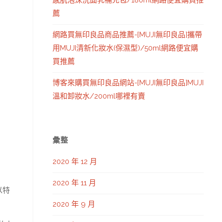
感肌泡沫洗面乳補充包/180ml網路便宜購買推
薦
網路買無印良品商品推薦-[MUJI無印良品]攜帶
用MUJI清新化妝水(保濕型)/50ml網路便宜購
買推薦
博客來購買無印良品網站-[MUJI無印良品]MUJI
溫和卸妝水/200ml哪裡有賣
彙整
2020 年 12 月
2020 年 11 月
以特
2020 年 9 月