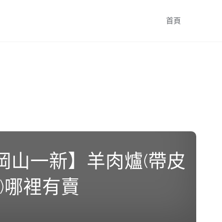
跳
首頁
轉
至
內
容
岡山一新】羊肉爐(帶皮
日)哪裡有賣