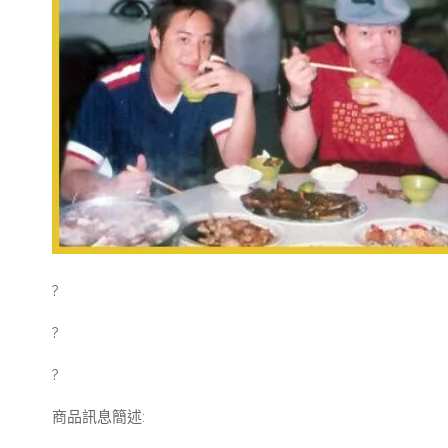
?
?
?
商品訊息簡述
: