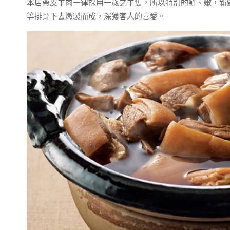
本店帶皮羊肉一律採用一歲之羊隻，所以特別的鮮、嫩，新
等排骨下去燉製而成，深獲客人的喜愛。