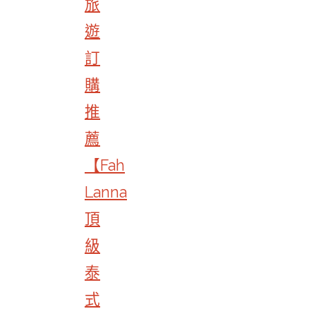
旅
遊
訂
購
推
薦
【Fah
Lanna
頂
級
泰
式