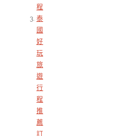
程
泰
國
好
玩
旅
遊
行
程
推
薦
訂