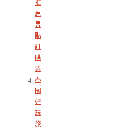
推
薦
景
點
訂
購
票
泰
國
好
玩
旅