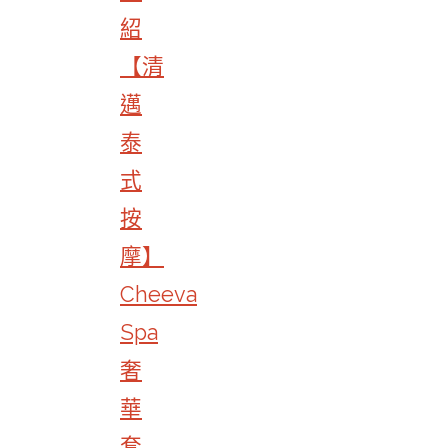
紹
【清
邁
泰
式
按
摩】
Cheeva
Spa
奢
華
套