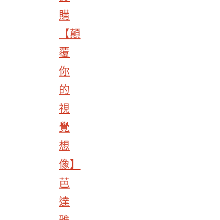
購
【顛
覆
你
的
視
覺
想
像】
芭
達