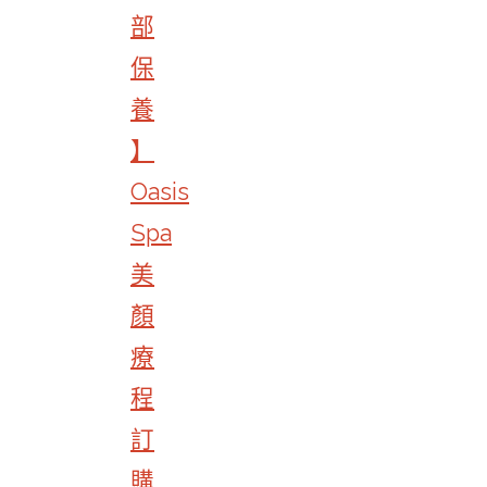
部
保
養
】
Oasis
Spa
美
顏
療
程
訂
購