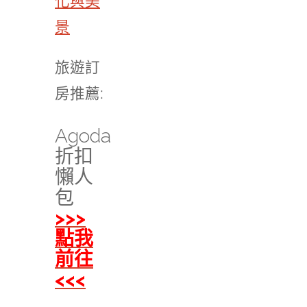
化與美
景
旅遊訂
房推薦:
Agoda
折扣
懶人
包
>>>
點我
前往
<<<