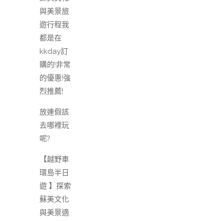
與美景旅
遊行程我
都是在
kkday訂
購的!非常
的優惠!強
烈推薦!
放連假該
去哪裡玩
呢?
【越野車
環島半日
遊 】探索
蘇美文化
與美景適