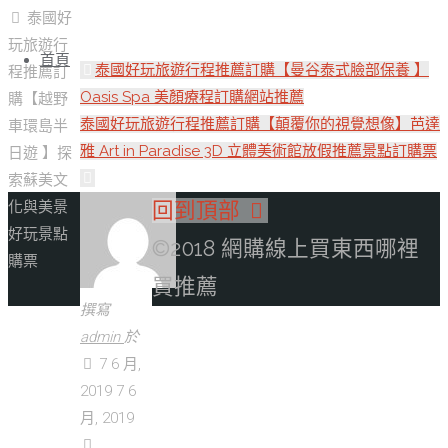
泰國好
玩旅遊行
首頁
泰國好玩旅遊行程推薦訂購【曼谷泰式臉部保養 】
程推薦訂
Oasis Spa 美顏療程訂購網站推薦
購【越野
泰國好玩旅遊行程推薦訂購【顛覆你的視覺想像】芭達
車環島半
雅 Art in Paradise 3D 立體美術館放假推薦景點訂購票
日遊 】探
索蘇美文
回到頂部
化與美景
好玩景點
©2018 網購線上買東西哪裡
購票
買推薦
撰寫
admin
於
7 6 月,
2019
7 6
月, 2019