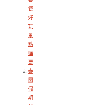
餐
好
玩
景
點
購
票
泰
國
假
期