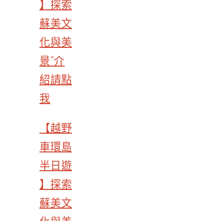
】探索
蘇美文
化與美
景”介
紹請點
我
【越野
車環島
半日遊
】探索
蘇美文