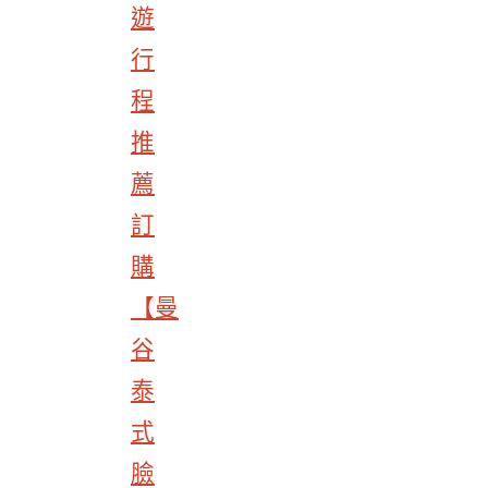
遊
行
程
推
薦
訂
購
【曼
谷
泰
式
臉