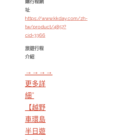
購行程網
址
:
https://www.kkday.com/zh-
tw/product/4857?
cid=3366
旅遊行程
介紹
:
→→→→
更多詳
細”
【越野
車環島
半日遊