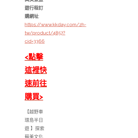
遊行程訂
購網址
:
https://www.kkday.com/zh-
tw/product/4857?
cid=3366
<點擊
這裡快
速前往
購買>
【越野車
環島半日
遊 】探索
蘇美文化