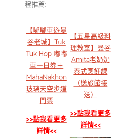
程推薦:
【嘟嘟車遊曼
【五星高級料
谷老城】Tuk
理教室】曼谷
Tuk Hop 嘟嘟
Amita老奶奶
車一日券＋
泰式烹飪課
MahaNakhon
（送旅館接
玻璃天空步道
送）
門票
>>點我看更多
>>點我看更多
詳情<<
詳情<<