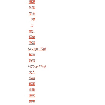
網購
熱銷
美食
【諾
貝
爾】
鮮果
雪藏
(450g±3%g)
草莓
奶凍
(470g±3%g)
大人
小孩
都愛
吃推
博客
來美