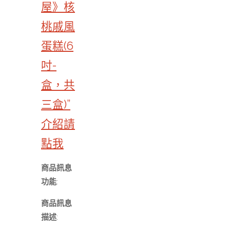
屋》核
桃戚風
蛋糕(6
吋-
盒，共
三盒)”
介紹請
點我
商品訊息
功能
:
商品訊息
描述
: