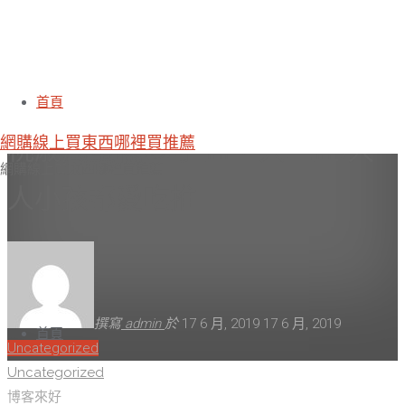
博客來好吃美食介紹《品屋》核
首頁
網購線上買東西哪裡買推薦
桃戚風蛋糕(6吋-盒，共三盒)大
網購線上買東西哪裡買推薦
人小孩都愛吃推
跳
撰寫
admin
於
17 6 月, 2019
17 6 月, 2019
轉
首頁
Uncategorized
至
首
Uncategorized
內
頁
博客來好
容