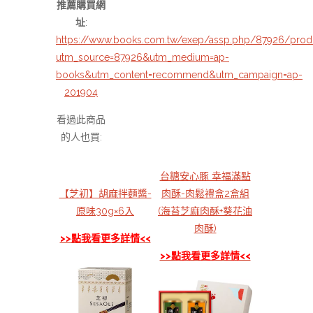
推薦購買網
址
:
https://www.books.com.tw/exep/assp.php/87926/pro
utm_source=87926&utm_medium=ap-
books&utm_content=recommend&utm_campaign=ap-
201904
看過此商品
的人也買:
台糖安心豚 幸福滿點
【芝初】胡麻拌麵醬-
肉酥-肉鬆禮盒2盒組
原味30g×6入
(海苔芝麻肉酥+葵花油
肉酥)
>>點我看更多詳情<<
>>點我看更多詳情<<