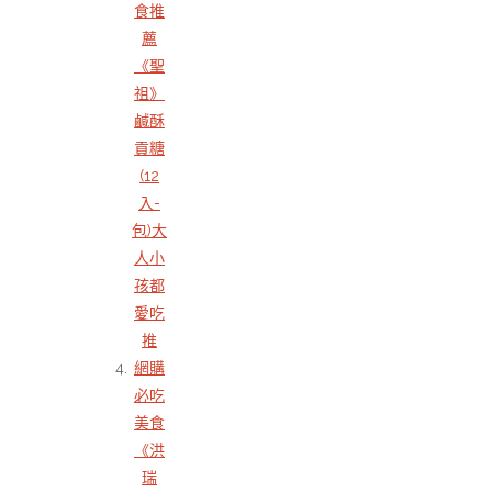
食推
薦
《聖
祖》
鹹酥
貢糖
(12
入-
包)大
人小
孩都
愛吃
推
網購
必吃
美食
《洪
瑞