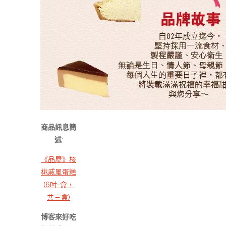
商品訊息簡
述
:
《品屋》核
桃戚風蛋糕
(6吋-盒，
共三盒)
博客來好吃