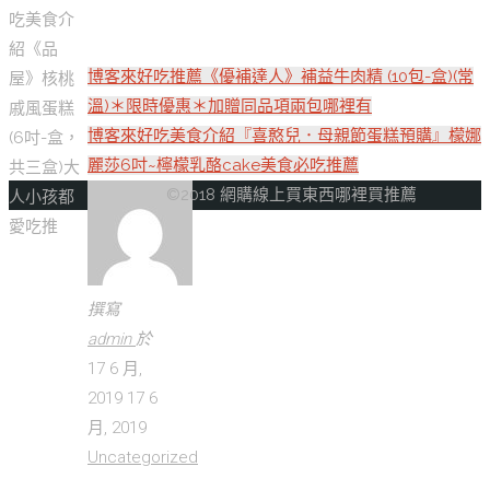
吃美食介
紹《品
博客來好吃推薦《優補達人》補益牛肉精 (10包-盒)(常
屋》核桃
溫)＊限時優惠＊加贈同品項兩包哪裡有
戚風蛋糕
博客來好吃美食介紹『喜憨兒．母親節蛋糕預購』檬娜
(6吋-盒，
麗莎6吋~檸檬乳酪cake美食必吃推薦
共三盒)大
回
©2018 網購線上買東西哪裡買推薦
人小孩都
到
愛吃推
頂
部
撰寫
admin
於
17 6 月,
2019
17 6
月, 2019
Uncategorized