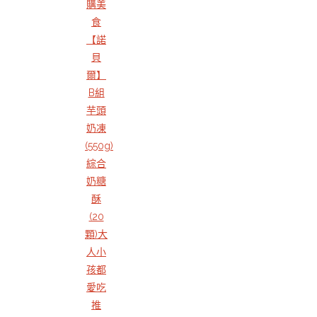
購美
食
【諾
貝
爾】
B組
芋頭
奶凍
(550g)
綜合
奶糖
酥
(20
顆)大
人小
孩都
愛吃
推