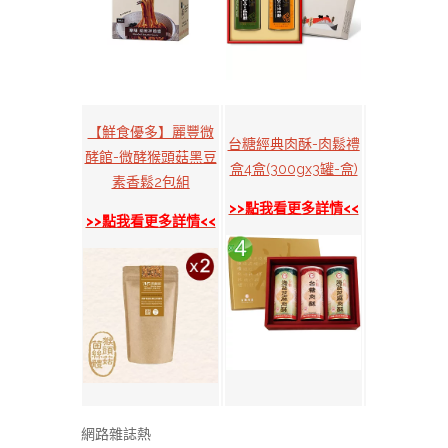
【鮮食優多】麗豐微
台糖經典肉酥-肉鬆禮
酵館-微酵猴頭菇黑豆
盒4盒(300gx3罐-盒)
素香鬆2包組
>>點我看更多詳情<<
>>點我看更多詳情<<
網路雜誌熱