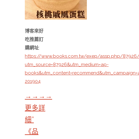
博客來好
吃推薦訂
購網址
:
https://www.books.com.tw/exep/assp.php/87926
utm_source=87926&utm_medium=ap-
books&utm_content=recommend&utm_campaign=
201904
→→→→
更多詳
細”
《品