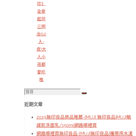
珍》
全麥
起司
三明
治(12
入-
盒)大
人小
孩都
愛吃
推
搜
搜
尋：
尋
近期文章
2019無印良品商品推薦-[MUJI 無印良品]MUJI敏
感肌洗面乳/150ml網路哪裡買
網路哪裡買無印良品-[MUJI無印良品]攜帶用水漾