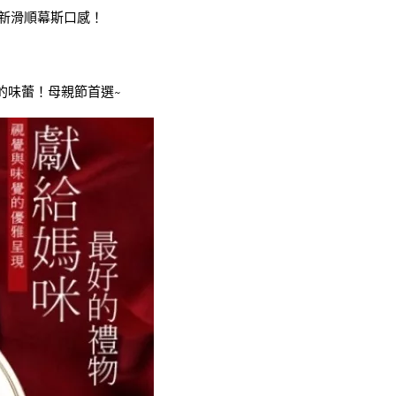
新滑順幕斯口感！
的味蕾！母親節首選~