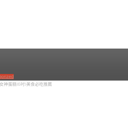
ita多茄米拉】月之女神蛋糕
gorized
之女神蛋糕(6吋)美食必吃推薦