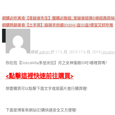
網購必吃美食【拿破崙先生】團購必敗組_拿破崙經典6條經典原味
網購熱銷美食【土羊哥】麻辣羊肉爐(1320g-盒)(2盒)便宜又好吃推
撰寫
admin
於
17 6 月, 2019
17 6 月, 2019
Uncate
你在找【DolceVita多茄米拉】月之女神蛋糕(6吋)哪裡買嗎?
<點擊這裡快速前往購買>
想要購買可以點擊下面文字或是圖片進行購買喔!
下面是博客來網站!訂購快速安全又方便喔!