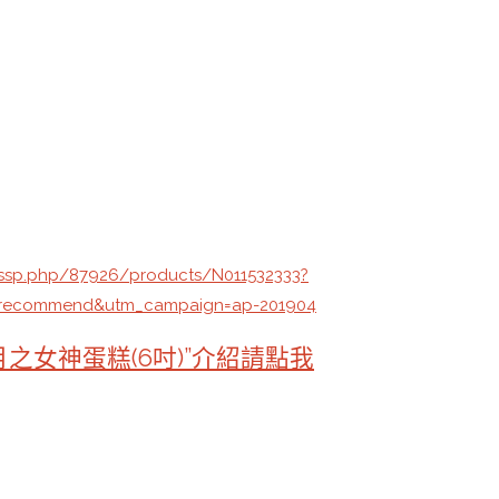
ssp.php/87926/products/N011532333?
=recommend&utm_campaign=ap-201904
月之女神蛋糕(6吋)”介紹請點我