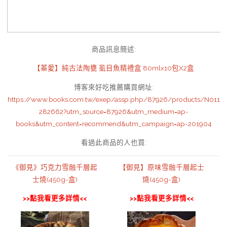
商品訊息簡述
:
【蓁愛】純古法陶甕 虱目魚精禮盒 80mlx10包X2盒
博客來好吃推薦購買網址
:
https://www.books.com.tw/exep/assp.php/87926/products/N011
282662?utm_source=87926&utm_medium=ap-
books&utm_content=recommend&utm_campaign=ap-201904
看過此商品的人也買:
《御見》巧克力雪融千層起
【御見】原味雪融千層起士
士燒(450g-盒)
燒(450g-盒)
>>點我看更多詳情<<
>>點我看更多詳情<<