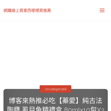
網購線上買東西哪裡買推薦
Uncategorized
博客來熱推必吃【蓁愛】純古法
陶甕 虱目魚精禮盒 80mlx10包X2