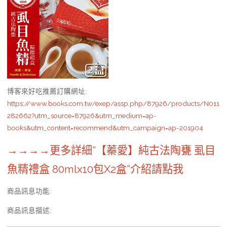
博客來好吃推薦訂購網址
:
https://www.books.com.tw/exep/assp.php/87926/products/N011
282662?utm_source=87926&utm_medium=ap-
books&utm_content=recommend&utm_campaign=ap-201904
→→→→更多詳細”【蓁愛】純古法陶甕 虱目
魚精禮盒 80mlx10包X2盒”介紹請點我
商品訊息功能
:
商品訊息描述
: