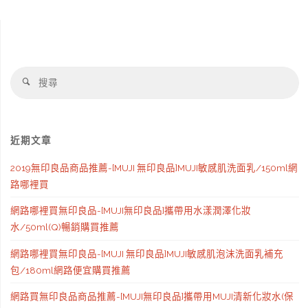
搜
搜
尋
尋
近期文章
2019無印良品商品推薦-[MUJI 無印良品]MUJI敏感肌洗面乳/150ml網
路哪裡買
網路哪裡買無印良品-[MUJI無印良品]攜帶用水漾潤澤化妝
水/50ml(Q)暢銷購買推薦
網路哪裡買無印良品-[MUJI 無印良品]MUJI敏感肌泡沫洗面乳補充
包/180ml網路便宜購買推薦
網路買無印良品商品推薦-[MUJI無印良品]攜帶用MUJI清新化妝水(保