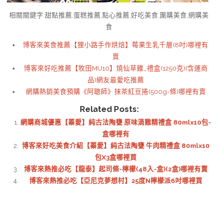
相關關鍵字:甜點推薦,蛋糕推薦,點心推薦,好吃美食,團購美食,網購美
食
博客來美食推薦【狸小路手作烘焙】莓果生乳千層(8吋)哪裡有
賣
博客來好吃推薦【牧田MU10】燒仙草雞_禮盒(1250克)(含運商
品)網友最愛吃推薦
網購熱銷美食預購《阿聰師》抹茶紅豆捲(500g-條)哪裡有賣
Related Posts:
網購商城優惠【蓁愛】純古法陶甕 原味滴雞精禮盒 80mlx10包-
盒哪裡有
博客來好吃美食介紹【蓁愛】純古法陶甕 牛肉精禮盒 80mlx10
包X3盒哪裡買
博客來熱推必吃【龍泰】起司條-檸檬(48入-盒)(2盒)哪裡有賣
博客來熱推必吃【亞尼克夢想村】25度N檸檬派6吋哪裡買