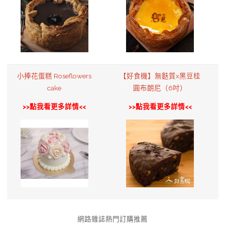
小捧花蛋糕 Roseflowers
【好食機】無麩質x黑豆桂
cake
圓布朗尼（6吋）
>>點我看更多詳情<<
>>點我看更多詳情<<
網路雜誌熱門訂購推薦