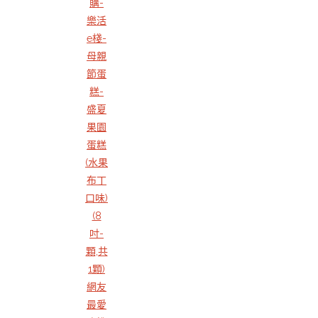
購-
樂活
e棧-
母親
節蛋
糕-
盛夏
果園
蛋糕
(水果
布丁
口味)
(8
吋-
顆,共
1顆)
網友
最愛