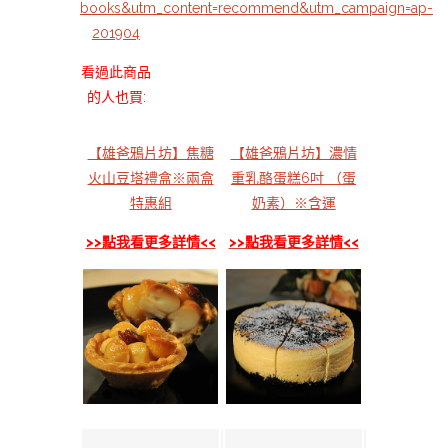
books&utm_content=recommend&utm_campaign=ap-
201904
看過此商品
的人也買:
【雄爸鴉片坊】焦糖
【雄爸鴉片坊】濃情
火山豆塔禮盒※兩盒
重乳酪蛋糕6吋 （蛋
特惠組
奶素）※含運
>>點我看更多詳情<<
>>點我看更多詳情<<