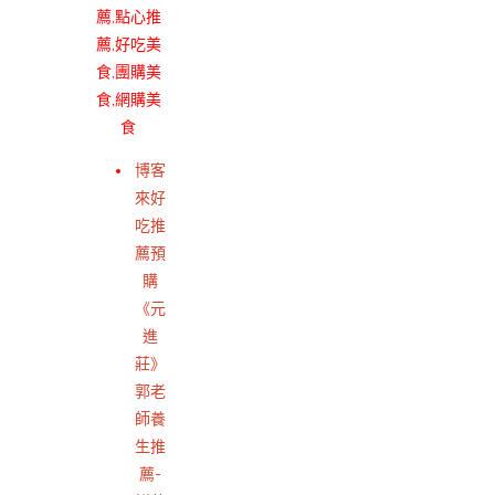
薦,點心推
薦,好吃美
食,團購美
食,網購美
食
博客
來好
吃推
薦預
購
《元
進
莊》
郭老
師養
生推
薦-