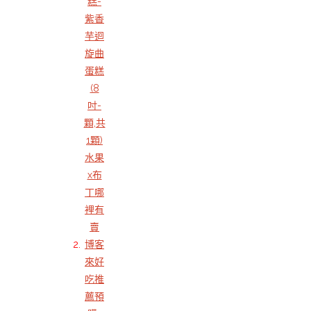
糕-
紫香
芋迴
旋曲
蛋糕
(8
吋-
顆,共
1顆)
水果
x布
丁哪
裡有
賣
博客
來好
吃推
薦預