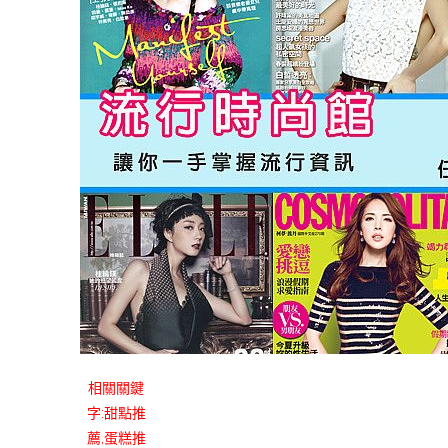
相關關鍵
字:甜點推
薦,蛋糕推