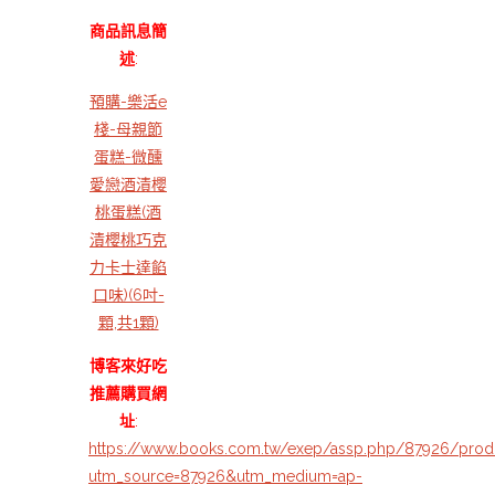
商品訊息簡
述
:
預購-樂活e
棧-母親節
蛋糕-微醺
愛戀酒漬櫻
桃蛋糕(酒
漬櫻桃巧克
力卡士達餡
口味)(6吋-
顆,共1顆)
博客來好吃
推薦購買網
址
:
https://www.books.com.tw/exep/assp.php/87926/prod
utm_source=87926&utm_medium=ap-