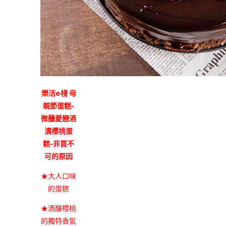
樂活e棧 母
親節蛋糕-
微醺愛戀酒
漬櫻桃蛋
糕-非買不
可的原因
★大人口味
的蛋糕
★酒釀櫻桃
的獨特香氣