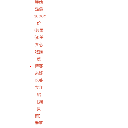
鮮菇
雞湯
1000g-
份
(共兩
份)美
食必
吃推
薦
博客
來好
吃美
食介
紹
【諾
貝
爾】
香草