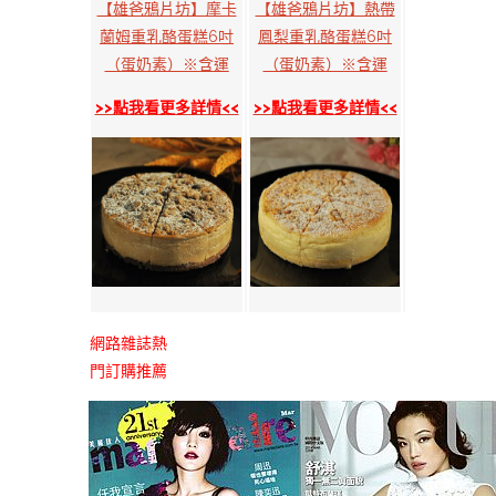
【雄爸鴉片坊】摩卡
【雄爸鴉片坊】熱帶
蘭姆重乳酪蛋糕6吋
鳳梨重乳酪蛋糕6吋
（蛋奶素）※含運
（蛋奶素）※含運
>>點我看更多詳情<<
>>點我看更多詳情<<
網路雜誌熱
門訂購推薦