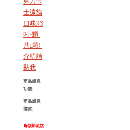
克力卡
士達餡
口味)(6
吋-顆,
共1顆)”
介紹請
點我
商品訊息
功能
:
商品訊息
描述
:
母親節蛋糕