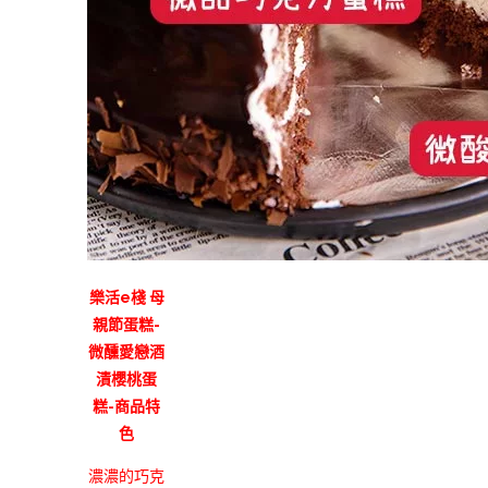
樂活e棧 母
親節蛋糕-
微醺愛戀酒
漬櫻桃蛋
糕-商品特
色
濃濃的巧克