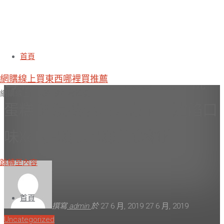
博客來熱推必吃預購-樂活e棧-
首頁
網購線上買東西哪裡買推薦
母親節蛋糕-微醺愛戀酒漬櫻桃
網購線上買東西哪裡買推薦
蛋糕(酒漬櫻桃巧克力卡士達餡口
味)(6吋-顆,共1顆)美食網推
跳轉至內容
首頁
撰寫
admin
於
27 6 月, 2019
27 6 月, 2019
Uncategorized