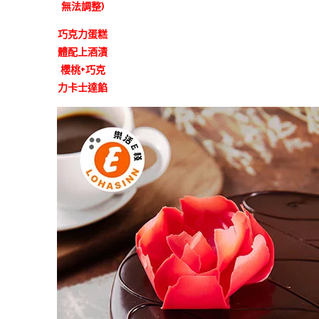
無法調整)
巧克力蛋糕
體配上酒漬
櫻桃+巧克
力卡士達餡