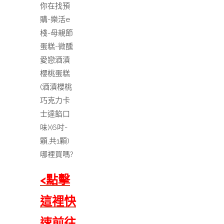
你在找預
購-樂活e
棧-母親節
蛋糕-微醺
愛戀酒漬
櫻桃蛋糕
(酒漬櫻桃
巧克力卡
士達餡口
味)(6吋-
顆,共1顆)
哪裡買嗎?
<點擊
這裡快
速前往