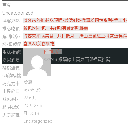
首頁
Uncategorized
博客來熱推必吃預購-樂活e棧-微澱粉麵包系列-手工小
博客來熱
餐包(3個-包，共1包)美食必吃推薦
推必吃預
博客來網購美食【U】鼓月 – 綠山薰風紅豆抹茶蛋糕禮
購-樂活e
盒(8入)美食網推
棧-母親節
回到頂部
蛋糕-微醺
©2018 網購線上買東西哪裡買推薦
愛戀酒漬
櫻桃蛋糕
(酒漬櫻桃
撰寫
巧克力卡
admin
於
士達餡口
27 6 月,
味)(6吋-
2019
27 6
顆,共1顆)
月, 2019
美食網推
Uncategorized