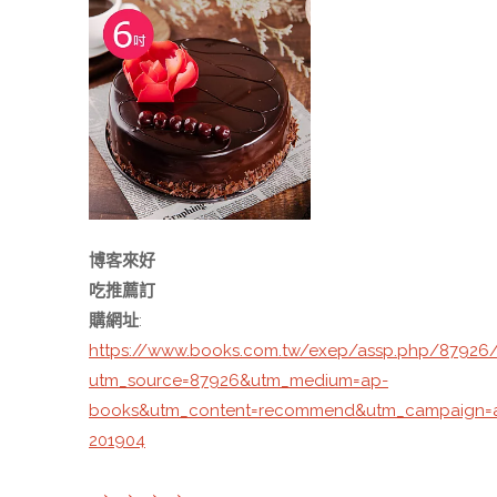
博客來好
吃推薦訂
購網址
:
https://www.books.com.tw/exep/assp.php/87926/
utm_source=87926&utm_medium=ap-
books&utm_content=recommend&utm_campaign=
201904
→→→→