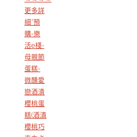
更多詳
細”預
購-樂
活e棧-
母親節
蛋糕-
微醺愛
戀酒漬
櫻桃蛋
糕(酒漬
櫻桃巧