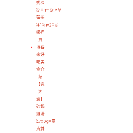
奶凍
(510g±15g)+草
莓捲
(420g±3%g)
哪裡
買
博客
來好
吃美
食介
紹
【逸
湘
齋】
砂鍋
雞湯
(1700g)+富
貴雙