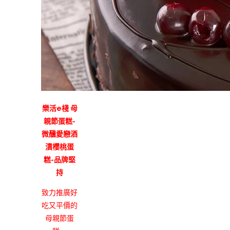
樂活e棧 母
親節蛋糕-
微醺愛戀酒
漬櫻桃蛋
糕-品牌堅
持
致力推廣好
吃又平價的
母親節蛋