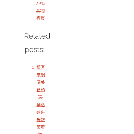
方(12
套)哪
裡買
Related
posts:
博客
來網
購美
食預
購-
樂活
e棧-
母親
節蛋