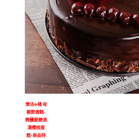
樂活e棧 母
親節蛋糕-
微醺愛戀酒
漬櫻桃蛋
糕-商品特