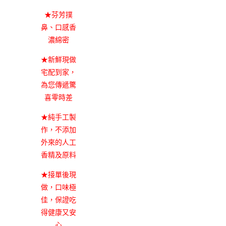
★芬芳撲
鼻、口感香
濃綿密
★新鮮現做
宅配到家，
為您傳遞驚
喜零時差
★純手工製
作，不添加
外來的人工
香精及原料
★接單後現
做，口味極
佳，保證吃
得健康又安
心