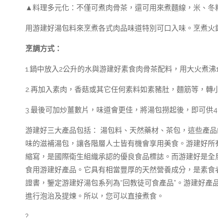
▲料理多元化：不僅可煮肉骨茶，還可用來煮麵線，米、冬
用游建好湯包料來烹煮各式肉品味道特別可口入味。烹煮火
烹調方式：
1.鍋中放入2公升的水與游建好素食肉骨茶配料，用大火煮沸
2.再加入素肉，香菇或其它任何素料如素豬肚，麵筋等，轉
3.最後可加炒薑數片，味道會更佳，將湯包撈起後，即可供4 
游建好三大產品包括： 湯包料、天然藥材、茶包，這些產
味的滋補湯包，讓各階層人士皆有機會享用美食。游建好所有產品均生產自
縮寫，是國際衛生組織承認的優良食品標誌。而游建好是全
食用游建好產品。它具有相當豐厚的天然營養成分，是素食者
證書，鑒定游建好湯包系列為“回教徒可食產品”。游建好產
進行泡治及提煉。所以，您可以直接煮食。
?