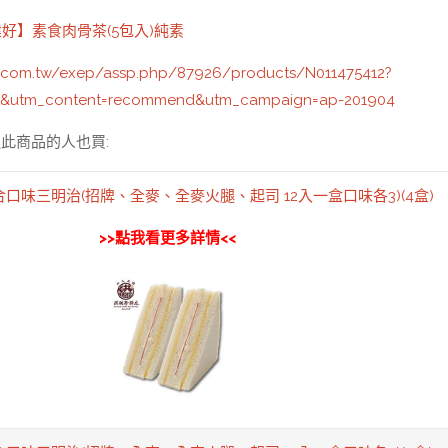
好】素食肉骨茶(5包入)純素
.com.tw/exep/assp.php/87926/products/N011475412?
s&utm_content=recommend&utm_campaign=ap-201904
此商品的人也買:
口味三明治(招牌、全麥、全麥火腿、起司 12入一盒口味各3)(4盒)
>>點我看更多詳情<<