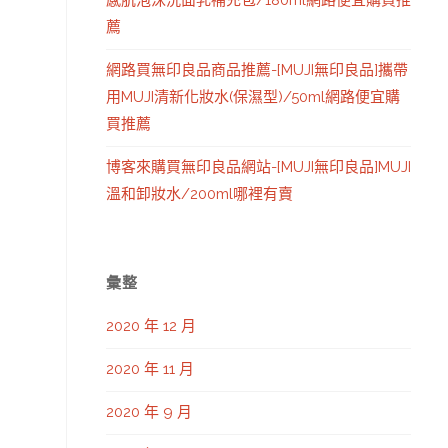
感肌泡沫洗面乳補充包/180ml網路便宜購買推
薦
網路買無印良品商品推薦-[MUJI無印良品]攜帶
用MUJI清新化妝水(保濕型)/50ml網路便宜購
買推薦
博客來購買無印良品網站-[MUJI無印良品]MUJI
溫和卸妝水/200ml哪裡有賣
彙整
2020 年 12 月
2020 年 11 月
2020 年 9 月