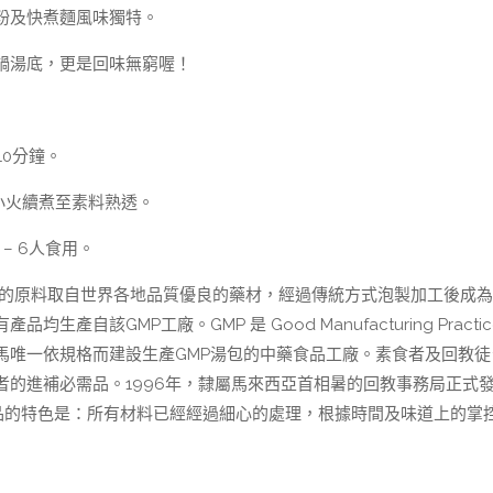
粉及快煮麵風味獨特。
鍋湯底，更是回味無窮喔！
10分鐘。
小火續煮至素料熟透。
– 6人食用。
品的原料取自世界各地品質優良的藥材，經過傳統方式泡製加工後成
該GMP工廠。GMP 是 Good Manufacturing Practic
馬唯一依規格而建設生產GMP湯包的中藥食品工廠。素食者及回教徒
的進補必需品。1996年，隸屬馬來西亞首相暑的回教事務局正式
品的特色是：所有材料已經經過細心的處理，根據時間及味道上的掌