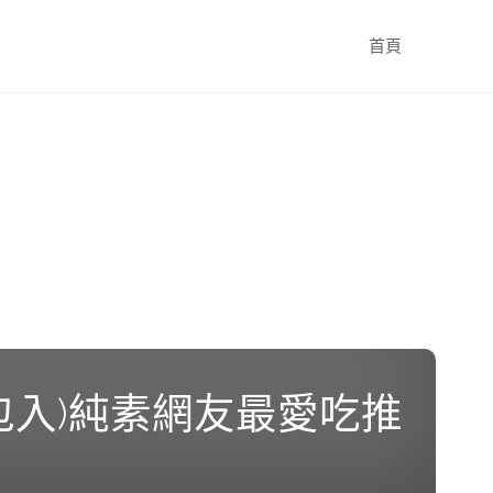
跳
首頁
轉
至
內
容
包入)純素網友最愛吃推