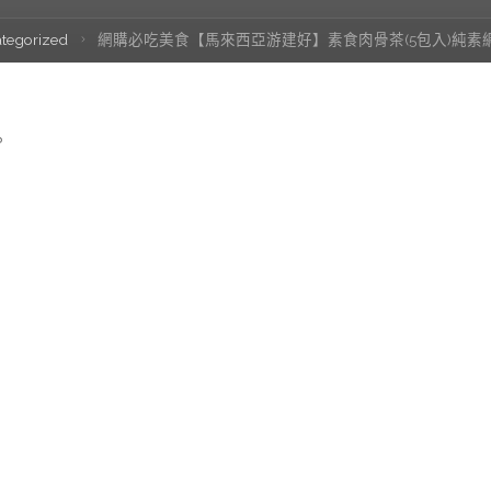
tegorized
網購必吃美食【馬來西亞游建好】素食肉骨茶(5包入)純素
?