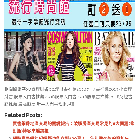
相關關鍵字:投資理財書ptt,理財書推薦2018,理財書推薦2019,小資理
財書,股票入門書推薦,2018股票入門書,2018股票書推薦,2018財經書
籍推薦,最強股票,新手入門書理財規劃
Related Posts:
買書網房地產交易的關鍵報告：破解房產交易常見的6大問題(修
訂版)博客來暢銷推
網路賣書網年紀輕輕也能存到100萬！：告別零存款的窮忙生