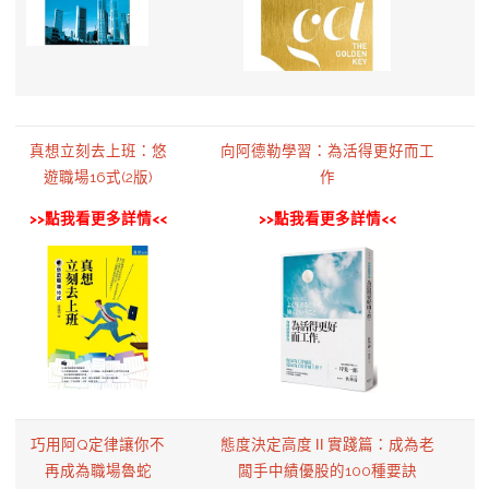
真想立刻去上班：悠
向阿德勒學習：為活得更好而工
遊職場16式(2版)
作
>>點我看更多詳情<<
>>點我看更多詳情<<
巧用阿Q定律讓你不
態度決定高度Ⅱ實踐篇：成為老
再成為職場魯蛇
闆手中績優股的100種要訣