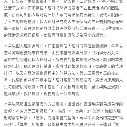
人一出生後有兩樣事離不開身，一是飲食，二是錢財。不吃不喝是無
法活下去的，而不懂個人理財必然造成要活下去且想活得好的困難
度，由此可知個人理財對一般大眾的需求及其重要性。現代人脫離不
了人生的理財規劃，個人理財已成為人生每個階段生涯規劃的必備知
識。從近年來理財規劃與財富管理成為流行話題來看，可以得知個人
的理財需求與日俱增，使得理財規劃儼然成為現今的趨勢。
本書以個人理財為導向，仔細說明個人理財的每個重要議題，每章以
當章的理財技巧來做總結。由於考量易讀與易學，把內容分為九章，
前四章說明進行個人理財時，所需要的基本知識與技巧，談到的重要
議題包括：個人理財的基礎、家庭財務報表的運用、家庭收支的管理
技巧，以及在理財規劃過程中的計算方法。第五章至第九章的後五
章，說明如何將前四章中個人理財規劃的基礎技巧，廣泛地運用到人
生每個階段的規劃，其中包括：子女教育金規劃、居住與購屋規劃、
退休規劃、投資規劃、稅務規劃與保險規劃。
本書以寬鬆且生動活潑的方式編排，讓讀者在閱讀時達到易讀易懂的
目的。本書具有三項特點：1、易讀，2、專業，3、實用。從個人理
財的需求出發，「易讀」為這本書的基調，再以深入淺出的完整架構
來強化「專業」的訴求，最後藉由書中的例題與案例，來達到「實