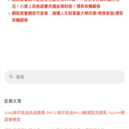
活！小資上班族超實用儲金理財術！博客來暢銷推
網路買書網房市房事：搞懂人生財富最大條的事(增修新版)博客
來暢銷推
搜
搜
尋
尋
近期文章
2019無印良品商品推薦-[MUJI 無印良品]MUJI敏感肌洗面乳/150ml網
路哪裡買