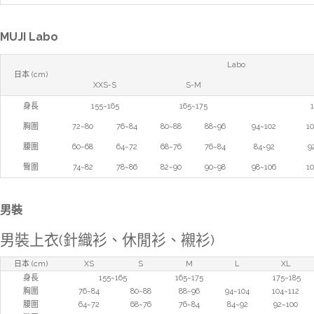
MUJI Labo
Labo
日本 (cm)
XXS-S
S-M
身長
155~165
165~175
胸圍
72~80
76~84
80~88
88~96
94~102
10
腰圍
60~68
64~72
68~76
76~84
84~92
9
臀圍
74~82
78~86
82~90
90~98
98~106
10
男裝
男裝上衣(針織衫、休閒衫、襯衫)
日本 (cm)
XS
S
M
L
XL
身長
155~165
165~175
175~185
胸圍
76~84
80~88
88~96
94~104
104~112
腰圍
64~72
68~76
76~84
84~92
92~100