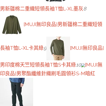
男新疆棉二重織短領長袖T恤L-XL墨灰
8
[MUJI無印良品]男新疆棉二重織短領
長袖T恤L-XL卡其綠
9
[MUJI無印良品]
男印度棉天竺短領長袖T恤S卡其綠
10
[MUJI無
印良品]男聚酯纖維針織刷毛圓領衫S-M暗紅