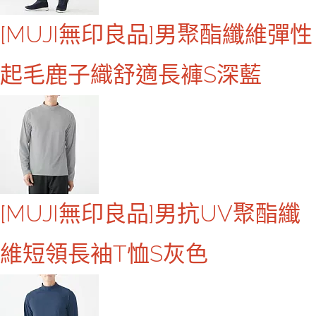
[MUJI無印良品]男聚酯纖維彈性
起毛鹿子織舒適長褲S深藍
[MUJI無印良品]男抗UV聚酯纖
維短領長袖T恤S灰色