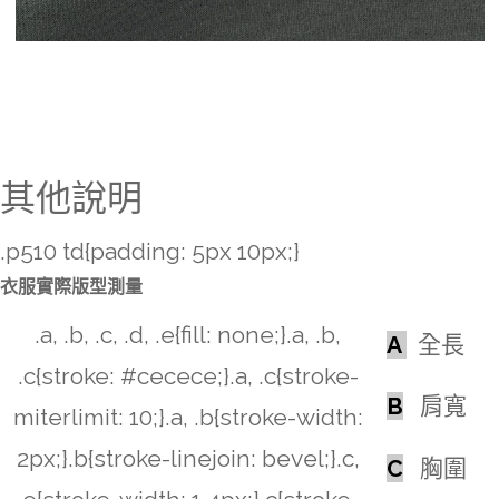
其他說明
.p510 td{padding: 5px 10px;}
衣服實際版型測量
.a, .b, .c, .d, .e{fill: none;}.a, .b,
A
全長
.c{stroke: #cecece;}.a, .c{stroke-
B
肩寬
miterlimit: 10;}.a, .b{stroke-width:
2px;}.b{stroke-linejoin: bevel;}.c,
C
胸圍