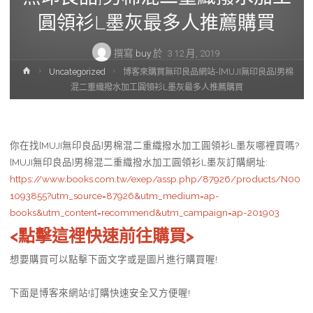
圓領衫L墨灰最多人推薦購買
撰寫
buy
於
3 12 月, 2019
首
Uncategorized
博客來購買無印良品網站-[MUJI無印良品]男棉
頁
混二重織撥水加工圓領衫L墨灰最多人推薦購買
你在找[MUJI無印良品]男棉混二重織撥水加工圓領衫L墨灰哪裡買嗎?
[MUJI無印良品]男棉混二重織撥水加工圓領衫L墨灰訂購網址
:
https://www.books.com.tw/exep/assp.php/87926/products/N00
1093855?utm_source=87926&utm_medium=ap-
books&utm_content=recommend&utm_campaign=ap-201903
<點擊這裡快速前往購買>
想要購買可以點擊下面文字或是圖片進行購買喔!
下面是博客來網站!訂購快速安全又方便喔!