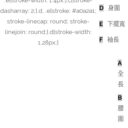
.e{stroke-width: 1.4px;}.c{stroke-
D
身圍
dasharray: 2;}.d, .e{stroke: #a0a2a1;
stroke-linecap: round; stroke-
E
下擺寬
linejoin: round;}.d{stroke-width:
F
袖長
1.28px;}
A
全
長
B
腰
圍