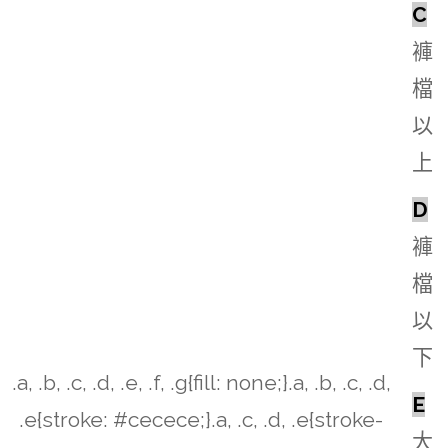
C
褲
檔
以
上
D
褲
檔
以
下
.a, .b, .c, .d, .e, .f, .g{fill: none;}.a, .b, .c, .d,
E
.e{stroke: #cecece;}.a, .c, .d, .e{stroke-
大