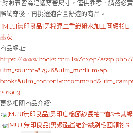
*對照表皆為建議穿著尺寸，僅供參考，請務必實
際試穿後，再挑選適合且舒適的商品。
[MUJI無印良品]男棉混二重織撥水加工圓領衫L
墨灰
商品網址
:
https://www.books.com.tw/exep/assp.php/
utm_source=87926&utm_medium=ap-
books&utm_content=recommend&utm_campa
201903
更多相關商品介紹:
1
[MUJI無印良品]男印度棉節紗長袖T恤S卡其綠
2
[MUJI無印良品]男聚酯纖維針織刷毛圓領衫S-