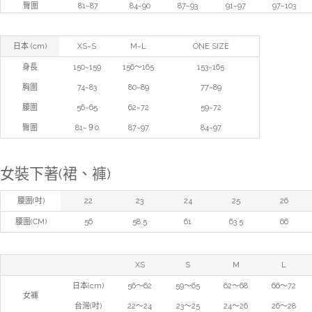
臀圍
81~87
84~90
87~93
91~97
97~103
日本 (cm)
XS~S
M~L
ONE SIZE
身長
150~159
156～165
153~165
胸圍
74~83
80~89
77~89
腰圍
56~65
62~72
59~72
臀圍
81~９0
87~97
84~97
女裝下著(裙、褲)
腰圍(吋)
22
23
24
25
26
腰圍(CM)
56
58.5
61
63.5
66
XS
S
M
L
日本(cm)
56～62
59～65
62～68
66～72
女褲
台灣(吋)
22～24
23～25
24～26
26～28