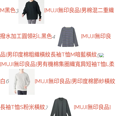
M黑色
3
[MUJI無印良品]男棉混二重織
撥水加工圓領衫L黑色
4
[MUJI無印良
品]男印度棉粗織橫紋長袖T恤M暗藍橫紋
5
[MUJI無印良品]男有機棉集圈織寬肩短袖T恤L柔
白
6
[MUJI無印良品]男印度棉節紗橫紋
長袖T恤S粉米橫紋
7
[MUJI無印良品]