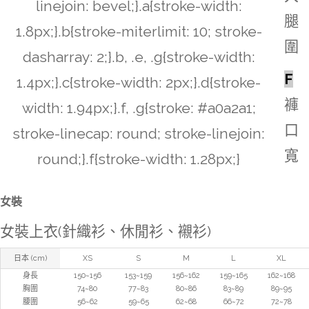
linejoin: bevel;}.a{stroke-width:
腿
1.8px;}.b{stroke-miterlimit: 10; stroke-
圍
dasharray: 2;}.b, .e, .g{stroke-width:
F
1.4px;}.c{stroke-width: 2px;}.d{stroke-
褲
width: 1.94px;}.f, .g{stroke: #a0a2a1;
口
stroke-linecap: round; stroke-linejoin:
寬
round;}.f{stroke-width: 1.28px;}
女裝
女裝上衣(針織衫、休閒衫、襯衫)
日本 (cm)
XS
S
M
L
XL
身長
150~156
153~159
156~162
159~165
162~168
胸圍
74~80
77~83
80~86
83~89
89~95
腰圍
56~62
59~65
62~68
66~72
72~78