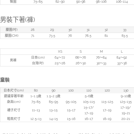
臀圍
75~85
82~90
90~98
98~106
106~114
男裝下著(褲)
腰圍(吋)
28
29
30
31
32
33
腰圍(CM)
71
73.5
76
78.5
81
83.5
XS
S
M
L
日本(cm)
64～72
68～76
76～84
84～92
男褲
台灣(吋)
25～28
26～30
30～33
33～36
童裝
日本尺寸(cm)
80
90
100
110
120
130
建議穿著年齡
1~1.5歲
1.5~2.5歲
5~6歲
9~10歲
身高(cm)
75~85
85~95
95~105
105~115
115~125
125~135
15~17/
17~19/
襪子尺寸
11~13
13~15
15~17
17~19
17~19
19~21
鞋款尺寸
12.5~13
14~15
15~16
16~17
18~19
20~21