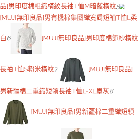
品]男印度棉粗織橫紋長袖T恤M暗藍橫紋
5
[MUJI無印良品]男有機棉集圈織寬肩短袖T恤L柔
白
6
[MUJI無印良品]男印度棉節紗橫紋
長袖T恤S粉米橫紋
7
[MUJI無印良品]
男新疆棉二重織短領長袖T恤L-XL墨灰
8
[MUJI無印良品]男新疆棉二重織短領