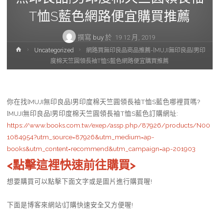
T恤S藍色網路便宜購買推薦
撰寫
buy
於
19 12 月, 2019
首
Uncategorized
網路買無印良品商品推薦-[MUJI無印良品]男印
頁
度棉天竺圓領長袖T恤S藍色網路便宜購買推薦
你在找[MUJI無印良品]男印度棉天竺圓領長袖T恤S藍色哪裡買嗎?
[MUJI無印良品]男印度棉天竺圓領長袖T恤S藍色訂購網址
:
https://www.books.com.tw/exep/assp.php/87926/products/N00
1084954?utm_source=87926&utm_medium=ap-
books&utm_content=recommend&utm_campaign=ap-201903
<點擊這裡快速前往購買>
想要購買可以點擊下面文字或是圖片進行購買喔!
下面是博客來網站!訂購快速安全又方便喔!