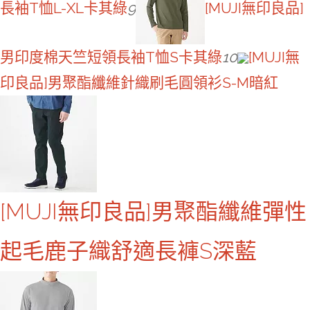
長袖T恤L-XL卡其綠
9
[MUJI無印良品]
男印度棉天竺短領長袖T恤S卡其綠
10
[MUJI無
印良品]男聚酯纖維針織刷毛圓領衫S-M暗紅
[MUJI無印良品]男聚酯纖維彈性
起毛鹿子織舒適長褲S深藍