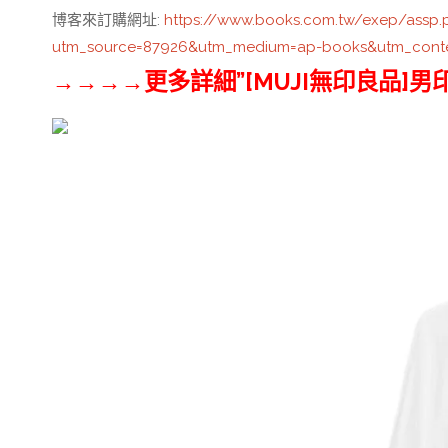
博客來訂購網址
:
https://www.books.com.tw/exep/assp
utm_source=87926&utm_medium=ap-books&utm_cont
→→→→更多詳細”[MUJI無印良品]