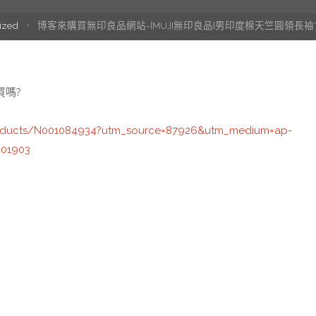
ized
博客來購買無印良品網站-[MUJI無印良品]男印度棉天竺圓領長
買嗎?
roducts/N001084934?utm_source=87926&utm_medium=ap-
01903