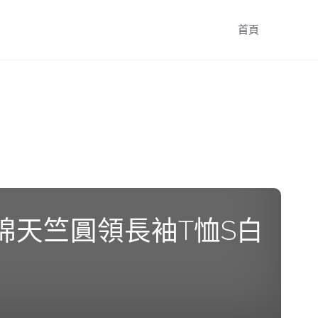
跳
首頁
轉
至
內
容
度棉天竺圓領長袖T恤S白