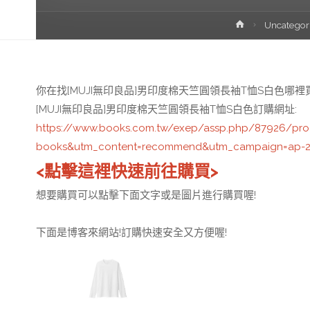
首
Uncategor
頁
你在找[MUJI無印良品]男印度棉天竺圓領長袖T恤S白色哪裡
[MUJI無印良品]男印度棉天竺圓領長袖T恤S白色訂購網址
:
https://www.books.com.tw/exep/assp.php/87926/p
books&utm_content=recommend&utm_campaign=ap-2
<點擊這裡快速前往購買>
想要購買可以點擊下面文字或是圖片進行購買喔!
下面是博客來網站!訂購快速安全又方便喔!