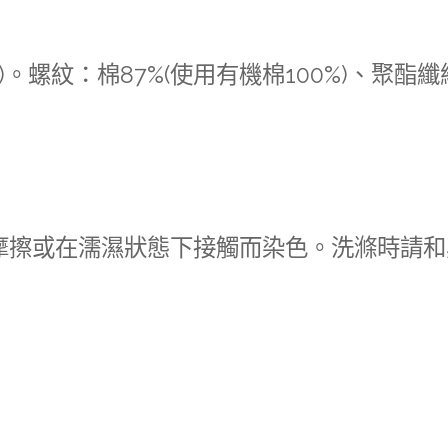
)。螺紋：棉87%(使用有機棉100%)、聚酯纖
摩擦或在濡濕狀態下接觸而染色。洗滌時請和