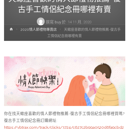
古手工情侶紀念冊哪裡有賣
撰寫
buy
於
14 11 月, 2020
首
2020情人節禮物專賣店
天蠍座喜歡的情人節禮物推薦-復古手
頁
工情侶紀念冊哪裡有賣
你在找天蠍座喜歡的情人節禮物推薦-復古手工情侶紀念冊哪裡買嗎?
復古手工情侶紀念冊訂購網址
:
https://vbtrax.com/track/clicks/3724/c627c2b99a0520d6fa9cbd2