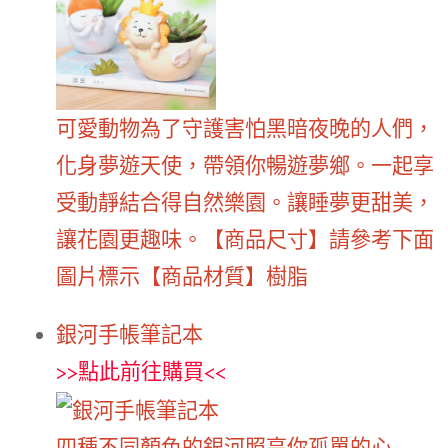
可愛動物為了守護害怕黑暗夜晚的人們，
化身夢遊天使，帶領你暢遊夢鄉。一起享
受動靜結合得自然樂園。讓睡夢更甜美，
讓花園更趣味。【商品尺寸】請參考下面
圖片標示【商品材質】樹脂
銀河手帳筆記本
>>
點此前往購買
<<
四種不同顏色的銀河照亮你孤單的心