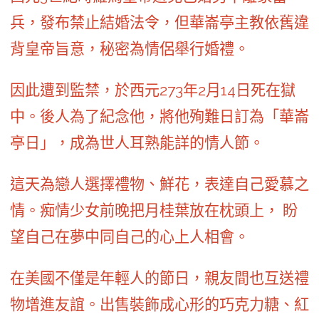
兵，發布禁止結婚法令，但華崙亭主教依舊違
背皇帝旨意，秘密為情侶舉行婚禮。
因此遭到監禁，於西元273年2月14日死在獄
中。後人為了紀念他，將他殉難日訂為「華崙
亭日」，成為世人耳熟能詳的情人節。
這天為戀人選擇禮物、鮮花，表達自己愛慕之
情。痴情少女前晚把月桂葉放在枕頭上， 盼
望自己在夢中同自己的心上人相會。
在美國不僅是年輕人的節日，親友間也互送禮
物增進友誼。出售裝飾成心形的巧克力糖、紅