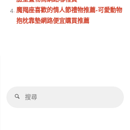
魔羯座喜歡的情人節禮物推薦-可愛動物
抱枕靠墊網路便宜購買推薦
搜
搜
尋
尋