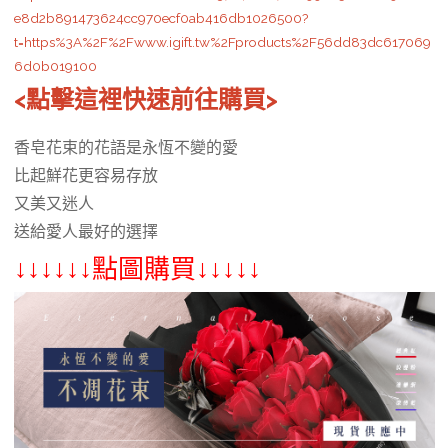
e8d2b891473624cc970ecf0ab416db1026500?
t=https%3A%2F%2Fwww.igift.tw%2Fproducts%2F56dd83dc617069
6d0b019100
<點擊這裡快速前往購買>
香皂花束的花語是永恆不變的愛
比起鮮花更容易存放
又美又迷人
送給愛人最好的選擇
↓↓↓↓↓↓點圖購買↓↓↓↓↓