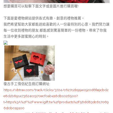
想要購買可以點擊下面文字或是圖片進行購買喔!
下面是愛禮物網站提供各式有趣、創意的禮物推薦。
我們希望幫助大家都能送給喜歡的人一份最特別的心意。我們努力讓
每一位收到禮物的朋友,都能感到驚喜簡單的一份禮物，帶來了你我
生活中更多甜蜜開心的時刻。
復古手工情侶紀念冊訂購網址
:
https://vbtrax.com/track/clicks/3724/c627c2b99a0520d6fa9cbd2
e8d2b891473624cc970ecf0ab416db1026500?
t=https%3A%2F%2Fwww.igift.tw%2Fproducts%2F56dd83dc617069
6d0b019100