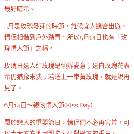
最好暗示。
5月是玫瑰發芽的時節，氣候宜人適合出遊，
情侶相偕到戶外踏青，所以5月14日也有「玫
瑰情人節」之稱。
玫瑰日送人紅玫瑰是傾訴愛意；送白玫瑰花表
示仍猶豫未決；若送上一束黃玫瑰，就是說再
見了。
6月14日～親吻情人節(Kiss Day)
屬於戀人的重要節日，情侶們不必再害羞，可
以大大方方地用親吻表達對對方的愛意。