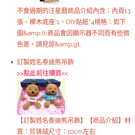
不會過期的汪星曆商品介紹內含：內頁13
張、櫸木底座*1、DIY貼紙*4規格：如下
圖&amp;lt;商品會因顯示器不同而有些微
色差，請見諒&amp;gt;
訂製姓名泰迪熊吊飾
>>
點此前往購買
<<
【訂製姓名泰迪熊吊飾】【商品介紹】材
質：珍珠絨尺寸：10cm左右