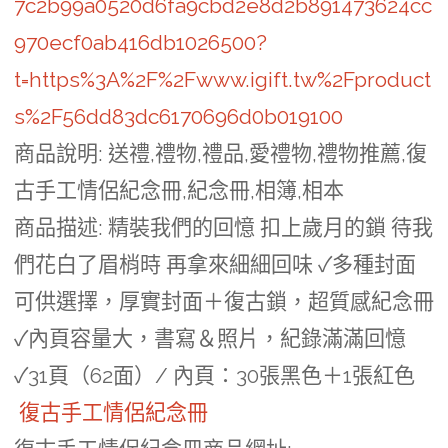
7c2b99a0520d6fa9cbd2e8d2b891473624cc
970ecf0ab416db1026500?
t=https%3A%2F%2Fwww.igift.tw%2Fproduct
s%2F56dd83dc6170696d0b019100
商品說明
: 送禮,禮物,禮品,愛禮物,禮物推薦,復
古手工情侶紀念冊,紀念冊,相簿,相本
商品描述
: 精裝我們的回憶 扣上歲月的鎖 待我
們花白了眉梢時 再拿來細細回味 ✓多種封面
可供選擇，厚實封面＋復古鎖，超質感紀念冊
✓內頁容量大，書寫＆照片，紀錄滿滿回憶
✓31頁（62面）/ 內頁：30張黑色＋1張紅色
復古手工情侶紀念冊