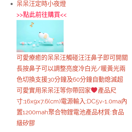
呆呆汪定時小夜燈
>>
點此前往購買
<<
可愛療癒的呆呆汪觸碰汪汪鼻子即可開關
長按鼻子可以調整亮度冷白光/暖黃光兩
色切換支援30分鐘及60分鐘自動熄滅超
可愛實用呆呆汪等你帶回家
產品尺
寸:16x9x7.6(cm)電源輸入:DC5v-1.0ma內
置1200mah聚合物鋰電池產品材質:食品
級矽膠