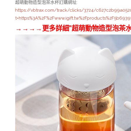
超萌動物造型泡茶水杯訂購網址
:
https://vbtrax.com/track/clicks/3724/c627c2b99a
t=https%3A%2F%2Fwww.igift.tw%2Fproducts%2F5b693
→→→→更多詳細”超萌動物造型泡茶水