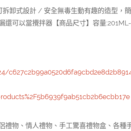
 可拆卸式設計 / 安全無毒生動有趣的造型，
還可以當攪拌器【商品尺寸】容量:201ML
3724/c627c2b99a0520d6fa9cbd2e8d2b891
products%2F5b6939f9ab51cb2b6ecbb17e
侶禮物、情人禮物、手工驚喜禮物盒、各種