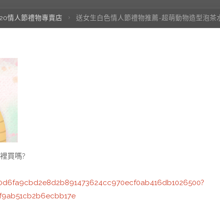
020情人節禮物專賣店
送女生白色情人節禮物推薦-超萌動物造型泡茶
裡買嗎?
0520d6fa9cbd2e8d2b891473624cc970ecf0ab416db1026500?
9f9ab51cb2b6ecbb17e