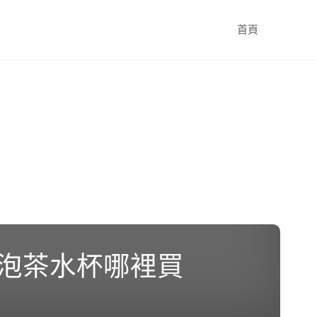
跳
首頁
轉
至
內
容
泡茶水杯哪裡買