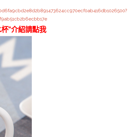
0520d6fa9cbd2e8d2b891473624cc970ecf0ab416db1026500?
9f9ab51cb2b6ecbb17e
杯”介紹請點我