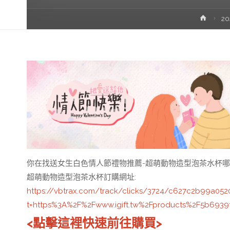
首
2
頁
你在找送女生白色情人節禮物推薦-超萌動物造型泡茶水杯哪
超萌動物造型泡茶水杯訂購網址
:
https://vbtrax.com/track/clicks/3724/c627c2b99a
t=https%3A%2F%2Fwww.igift.tw%2Fproducts%2F5b693
<點擊這裡快速前往購買>