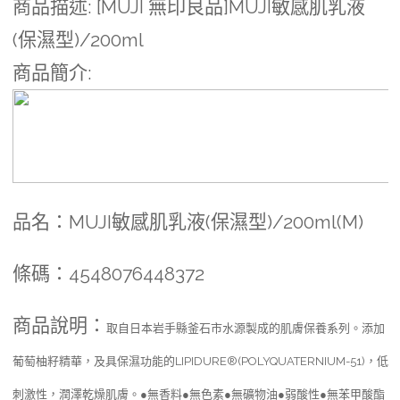
商品描述
: [MUJI 無印良品]MUJI敏感肌乳液
(保濕型)/200ml
商品簡介
:
品名：MUJI敏感肌乳液(保濕型)/200ml(M)
條碼：4548076448372
商品說明：
取自日本岩手縣釜石市水源製成的肌膚保養系列。添加
葡萄柚籽精華，及具保濕功能的LIPIDURE®(POLYQUATERNIUM-51)，低
刺激性，潤澤乾燥肌膚。●無香料●無色素●無礦物油●弱酸性●無苯甲酸酯