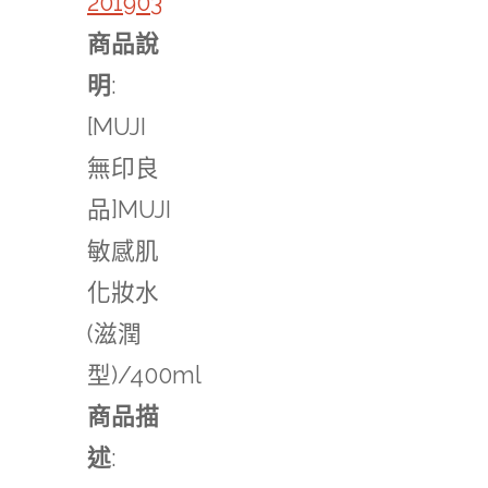
201903
商品說
明
:
[MUJI
無印良
品]MUJI
敏感肌
化妝水
(滋潤
型)/400ml
商品描
述
: