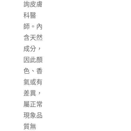
詢皮膚
科醫
師。內
含天然
成分，
因此顏
色、香
氣或有
差異，
屬正常
現象品
質無