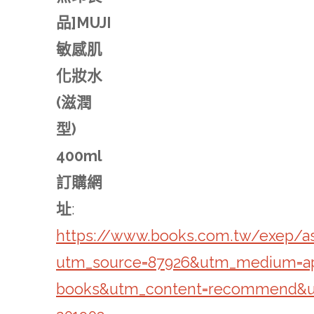
品]MUJI
敏感肌
化妝水
(滋潤
型)
400ml
訂購網
址
:
https://www.books.com.tw/exep/a
utm_source=87926&utm_medium=a
books&utm_content=recommend&u