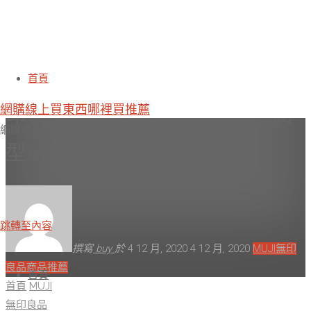
線上購買無印良品推薦-[MUJI 無
首頁
網購線上買東西哪裡買推薦
印良品]MUJI敏感肌化妝水(滋潤
網購線上買東西哪裡買推薦
型)/400ml暢銷購買推薦
跳轉至內容
撰寫
buy
於
4 12 月, 2020
4 12 月, 2020
MUJI無印
良品商品推薦
首頁
首頁
MUJI
無印良品