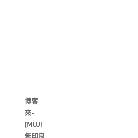
博客
來-
[MUJI
無印良