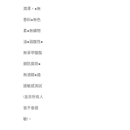
潤澤。●無
香料●無色
素●無礦物
油●弱酸性●
無苯甲酸酯
類防腐劑●
無酒精●通
過敏感測試
(並非所有人
皆不會過
敏)。