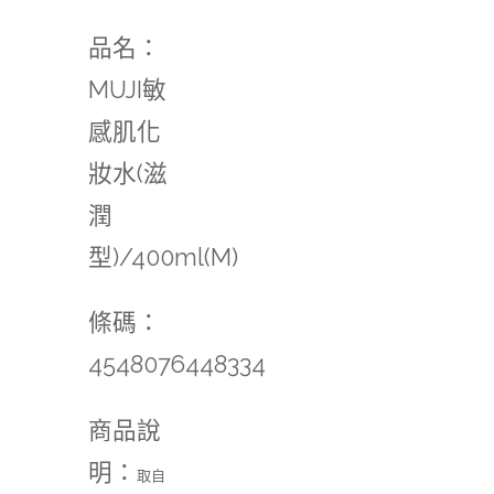
品名：
MUJI敏
感肌化
妝水(滋
潤
型)/400ml(M)
條碼：
4548076448334
商品說
明：
取自