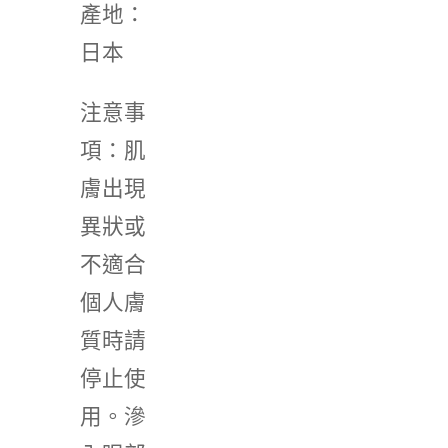
產地：
日本
注意事
項：肌
膚出現
異狀或
不適合
個人膚
質時請
停止使
用。滲