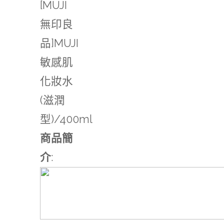
[MUJI
無印良
品]MUJI
敏感肌
化妝水
(滋潤
型)/400ml
商品簡
介
: