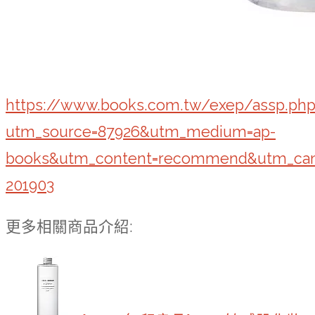
https://www.books.com.tw/exep/assp.ph
utm_source=87926&utm_medium=ap-
books&utm_content=recommend&utm_cam
201903
更多相關商品介紹: