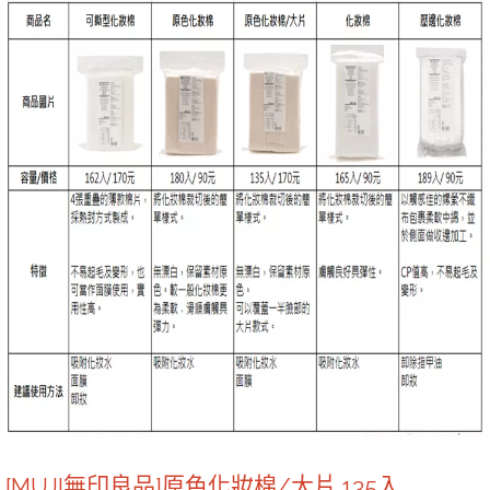
[MUJI無印良品]原色化妝棉/大片.135入