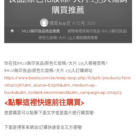
購買推薦
撰寫
buy
於
6 12 月, 2020
首
MUJI無印良品商品推薦
網路哪裡買無印良品-[MUJI無印良品]
頁
原色化妝棉/大片.135入暢銷購買推薦
你在找[MUJI無印良品]原色化妝棉/大片.135入哪裡買嗎?
[MUJI無印良品]原色化妝棉/大片.135入訂購網址
:
https://www.books.com.tw/exep/assp.php/87926/products/N00
0642036?utm_source=87926&utm_medium=ap-
books&utm_content=recommend&utm_campaign=ap-201903
<點擊這裡快速前往購買>
想要購買可以點擊下面文字或是圖片進行購買喔!
下面是博客來網站!訂購快速安全又方便喔!