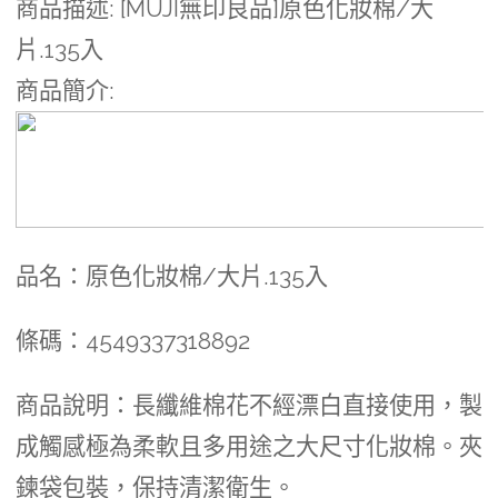
商品描述
: [MUJI無印良品]原色化妝棉/大
片.135入
商品簡介
:
品名：原色化妝棉/大片.135入
條碼：4549337318892
商品說明：長纖維棉花不經漂白直接使用，製
成觸感極為柔軟且多用途之大尺寸化妝棉。夾
鍊袋包裝，保持清潔衛生。