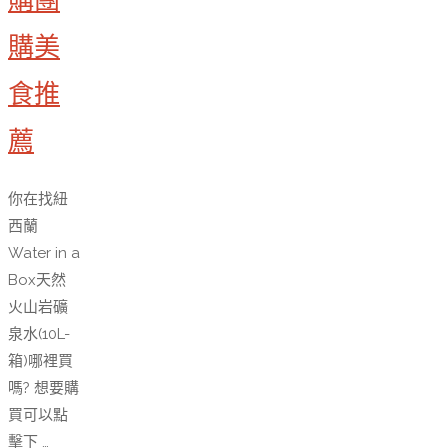
購美
食推
薦
你在找紐
西蘭
Water in a
Box天然
火山岩礦
泉水(10L-
箱)哪裡買
嗎? 想要購
買可以點
擊下 …