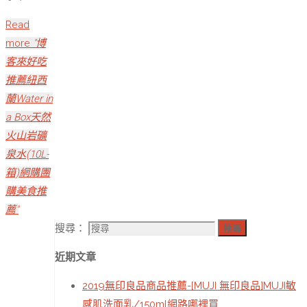
Read
more
"博
客來好吃
推薦紐西
蘭Water in
a Box天然
火山岩礦
泉水(10L-
箱)網購團
購美食推
薦"
搜尋：
搜尋
近期文章
2019無印良品商品推薦-[MUJI 無印良品]MUJI敏
感肌洗面乳/150ml網路哪裡買