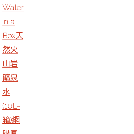
Water
in a
Box天
然火
山岩
礦泉
水
(10L-
箱)網
購團