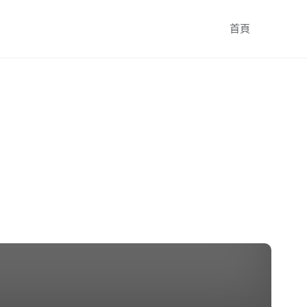
跳
首頁
轉
至
內
容