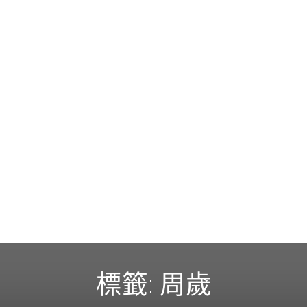
標籤:
周歲