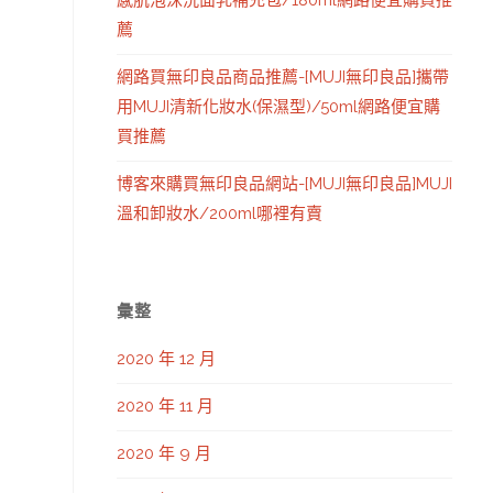
感肌泡沫洗面乳補充包/180ml網路便宜購買推
薦
網路買無印良品商品推薦-[MUJI無印良品]攜帶
用MUJI清新化妝水(保濕型)/50ml網路便宜購
買推薦
博客來購買無印良品網站-[MUJI無印良品]MUJI
溫和卸妝水/200ml哪裡有賣
彙整
2020 年 12 月
2020 年 11 月
2020 年 9 月