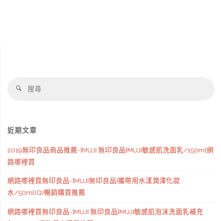
Me】
極
致
機
搜
能
搜
尋
尋
面
料
近期文章
49
2019無印良品商品推薦-[MUJI 無印良品]MUJI敏感肌洗面乳/150ml網
路哪裡買
吋
網路哪裡買無印良品-[MUJI無印良品]攜帶用水漾潤澤化妝
125CM
水/50ml(Q)暢銷購買推薦
傘
網路哪裡買無印良品-[MUJI 無印良品]MUJI敏感肌泡沫洗面乳補充