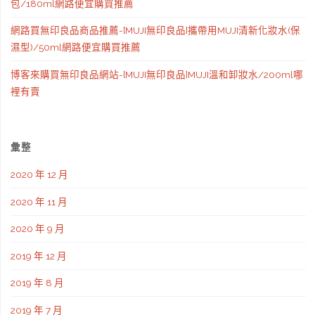
面
包/180ml網路便宜購買推薦
手
網路買無印良品商品推薦-[MUJI無印良品]攜帶用MUJI清新化妝水(保
濕型)/50ml網路便宜購買推薦
開
博客來購買無印良品網站-[MUJI無印良品]MUJI溫和卸妝水/200ml哪
大
裡有賣
傘-
好
彙整
感
2020 年 12 月
系
2020 年 11 月
極
2020 年 9 月
致
2019 年 12 月
藍
2019 年 8 月
網
2019 年 7 月