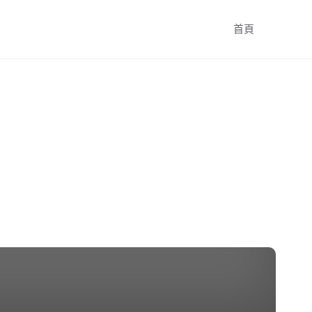
跳
首頁
轉
至
內
容