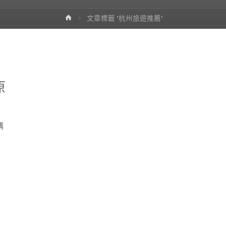
首
文章標籤 "杭州旅遊推薦"
頁
原
購