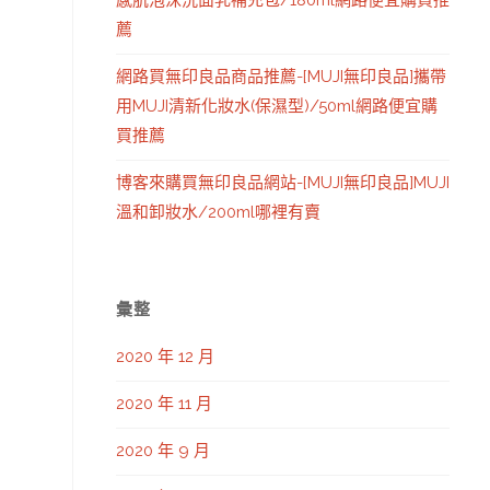
感肌泡沫洗面乳補充包/180ml網路便宜購買推
薦
網路買無印良品商品推薦-[MUJI無印良品]攜帶
用MUJI清新化妝水(保濕型)/50ml網路便宜購
買推薦
博客來購買無印良品網站-[MUJI無印良品]MUJI
溫和卸妝水/200ml哪裡有賣
彙整
2020 年 12 月
2020 年 11 月
2020 年 9 月