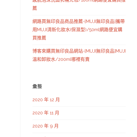
感肌泡沫洗面乳補充包/180ml網路便宜購買推
薦
網路買無印良品商品推薦-[MUJI無印良品]攜帶
用MUJI清新化妝水(保濕型)/50ml網路便宜購
買推薦
博客來購買無印良品網站-[MUJI無印良品]MUJI
溫和卸妝水/200ml哪裡有賣
彙整
2020 年 12 月
2020 年 11 月
2020 年 9 月