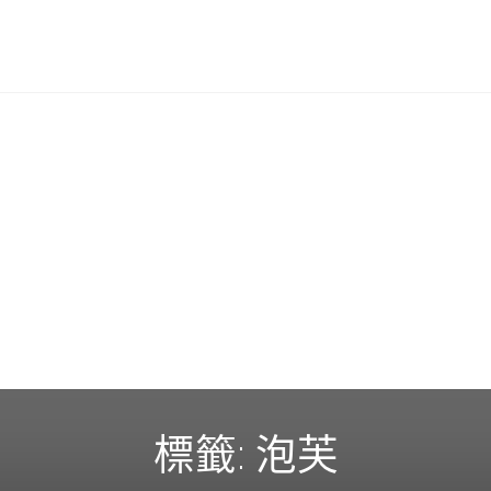
標籤:
泡芙