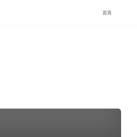
跳
首頁
轉
至
內
容