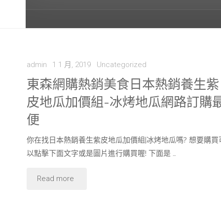
admin
1 1 月, 2019
Uncategorized
東森網購熱銷美食日本熱銷養生紫
皮地瓜加價組-冰烤地瓜網路訂購
便
你在找日本熱銷養生紫皮地瓜加價組|冰烤地瓜嗎? 想要購買
以點擊下面文字或是圖片進行購買喔! 下面是 …
"東
Read more
森